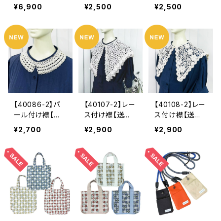
料無料】秋冬バ
料】ナチュラル
無料】パール
¥6,900
¥2,500
¥2,500
ッグ 新作
系 ガーリー
襟 付け襟 パ
つけ襟 レース
ールネックレ
襟 襟ネックレ
ス ネックレ
ス 花柄
ス オケージョ
ン 結婚式 パ
ーティー ギフ
ト
【40086-2】パ
【40107-2】レー
【40108-2】レー
ール付け襟【送
ス付け襟【送料
ス付け襟【送料
料無料】フォーマ
無料】ナチュラル
無料】ナチュラル
¥2,700
¥2,900
¥2,900
ル デイリー使
系 ガーリー
系 花柄 つけ
い エレガン
レトロ つけ
襟 レース襟
ト ナチュラ
襟 レース襟
総レース ビッ
ル パールネッ
ビッグカラー
グカラー
クレス 結婚
式 パーティ