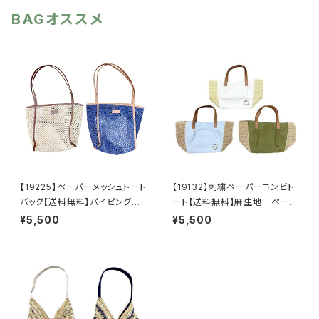
ンレス メタリック ギフト プレゼ
BAGオススメ
ント
【19225】ペーパーメッシュトート
【19132】刺繍ペーパーコンビト
バッグ【送料無料】パイピング
ート【送料無料】麻生地 ペーパ
インナーバッグ 巾着付き ナ
ーバッグ ワンポイント刺繍 リ
¥5,500
¥5,500
チュラル ブルー ペーパー素
ース刺繍 トートバッグ 春
材 メッシュ サステナブル シ
夏 ブルー アイボリー カー
ンプル 夏
キ ナチュラル