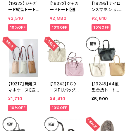
【19323】ジャガ
【19322】ジャガ
【19295】ナイロ
ード縦型トート
ードトート【送料
ンスマホショル
【送料無料】トレ
無料】トレンド
ダー【送料無料】
¥3,510
¥2,880
¥2,610
ンド トートバッ
ジャガードバッ
スマホポシェッ
10%OFF
10%OFF
10%OFF
グ ジャガード
グ ジャガード
ト スマホバッ
バッグ ジャガ
生地 花柄 オ
グ カジュア
ード生地 花
ールシーズン
ル 落下防止
柄 グレーベー
おでかけバッ
おでかけ ベー
ジュ アイボリ
グ ランチバッ
ジュ ブラッ
ー ライトグレ
グ グレーベー
ク オレンジ
ー シーズンレ
ジュ アイボリ
ロープショルダ
ス
ー ライトグレ
ー
ー ハンドバッ
グ
【19217】無地ス
【19243】PCケ
【19245】A4縦
マホケース【送
ースPUバッグ
型合皮トートバ
料無料】スマホ
【送料無料】パソ
ッグ【送料無料】
¥1,710
¥4,410
¥5,900
ポシェット スマ
コンケース シ
PUバッグ 合皮
10%OFF
10%OFF
ホショルダー
ョルダー ノート
バッグ A4バッ
スマホポーチ
パソコン タブレ
グ 合成皮革
PUショルダー
ット PUケー
ベルト飾り ビ
合成皮革 ベー
ス 合成皮革
ジネス 通勤