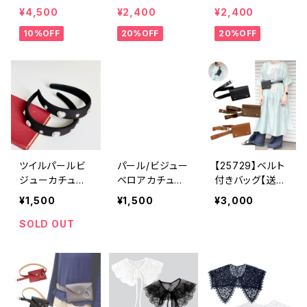
ートバッグ【送料
レンチ ベーシ
無料】帽子 カ
¥4,500
¥2,400
¥2,400
無料】2way 合
ック 無地 ベ
ーキ グリー
10%OFF
20%OFF
20%OFF
皮バッグ キル
ージュ パープ
ン 秋冬 フェ
ティングバッグ
ル ブラウン
ルトベレー レ
合皮キルティン
シンプル ハッ
トロ 無地 チ
グ ハンドバッ
ト 秋冬 ウー
ョボ シンプル
グ ショルダー
ルベレー バス
バッグ ブラッ
クベレー
ク キャメル
合成皮革
ツイルパールビ
パール/ビジュー
【25729】ベルト
ジューカチュー
ベロアカチュー
付きバッグ【送料
シャ【送料無料】
シャ【送料無料】
無料】3WAY 4
¥1,500
¥1,500
¥3,000
トレンド ツイル
トレンド レト
WAY ベルトバ
カチューシャ
ロ 大人かわい
ッグ ウエスト
SOLD OUT
ダイヤパール
い エレガン
バッグ 合皮バ
ハートパール
ト クラシカ
ッグ スマホバ
クラシカル ブ
ル ハートパー
ッグ スマホポ
ラック 太カチ
ル フラワービ
ーチ バッグベ
ューシャ ヘア
ジュー パール
ルト クラッチバ