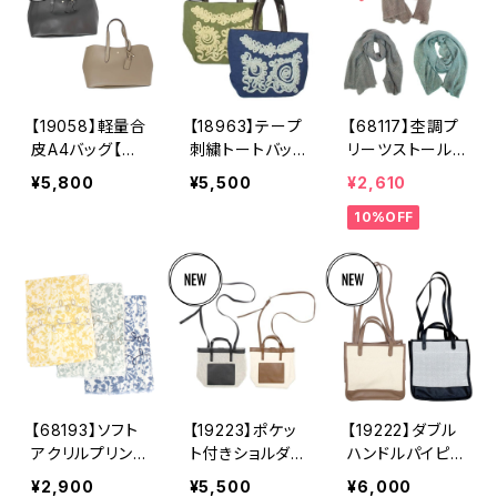
ジュ ブラウ
ショルダーバッ
通学 デイリ
ン アイボリー
グ 無地 ビジ
ー 無地 ベー
ネス 通勤 通
ジュ ブラッ
学 アイボリ
ク ピンクベー
ー ラベンダー
ジュ
【19058】軽量合
【18963】テープ
【68117】杢調プ
皮A4バッグ【送
刺繍トートバッ
リーツストール
料無料】PUバッ
グ【送料無料】刺
【送料無料】レデ
¥5,800
¥5,500
¥2,610
グ トートバッ
繍バッグ ベト
ィース ショー
10%OFF
グ 無地 シン
ナムバッグ エ
ル リサイクル
プル 肩掛けバ
スニック ミニト
ポリエステル
ッグ ビジネ
ート ナチュラ
紫外線対策 羽
ス 通勤 通
ルバッグ ブル
織り 春 夏
学 デイリー
ー カーキ
秋 マフラー
ベージュ ブラ
くすみカラー
ック
ベージュ グリ
ーン ネイビ
ー 母の日 ギ
フト
【68193】ソフト
【19223】ポケッ
【19222】ダブル
アクリルプリント
ト付きショルダー
ハンドルパイピン
刺繍ストール【送
バッグ【送料無
グトート【送料無
¥2,900
¥5,500
¥6,000