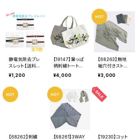
レンド フェイク
風プリント ス
柄 スカーフ
レザー 帽子
カーフ ネック
ネックウェア
バケハ 無地
ウェア プリント
プリントスカー
シンプル シー
スカーフ ブレ
フ ブレスレッ
ズンレス 合皮
スレット アレン
ト アレンジ
バケットハット
ジ ブルー グ
フラワー ブラッ
合成皮革 カジ
リーン
ク ホワイト
ュアル
ブラウン
静電気除去ブレ
【19147】葉っぱ
【68263】無地
スレット【送料無
柄刺繍トートバ
袖穴付きストー
料】静電気防
ッグ【送料無料】
ル【送料無料】薄
¥1,200
¥4,000
¥3,000
止 静電気軽
刺繍バッグ ナ
手 羽織り ポ
減 2WAY ブ
チュラル リー
ンチョ アーム
レス おしゃ
フ 草木 刺し
カバー 紫外線
れ ヘアブレス
ゅう 春 夏
対策 UVケ
レット ヘアゴ
秋 冬 アイボ
ア 冷房対策
ム 髪飾り フ
リー グレー
ボタン付き コ
ェイクパール
ンパクト シン
レディース プ
プル 無地スト
レゼント ギフト
ール ナチュラ
【68262】刺繍
【68261】3WAY
【19230】コット
ル リサイクル