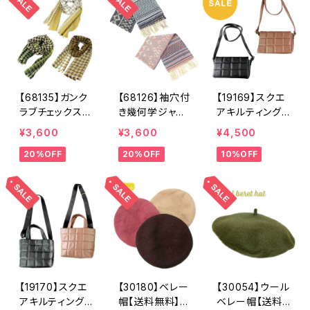
ロピレン 異素
ナチュラル ブ
薇ブローチ フ
ー フェミニ
材 コンパク
ルー ペーパー
ァーティペット
ン カジュア
ト ブラック ブ
素材 メッシ
パールティペッ
ル アイボリ
ラウン アイボ
ュ サステナブ
ト あったか
ー ファッション
リー バイカラ
ル シンプル
い マフラー
雑貨 おしゃ
ー 夏バッグ
夏
防寒 ベージ
れ シーズンレ
【68135】ガンク
【68126】袖穴付
【19169】スクエ
ュ ブラウン
ス ギフト
ラブチェックスト
き幾何学ジャガ
アキルティング
グレー
ール【送料無料】
ードストール【送
ショルダーバッグ
¥3,600
¥3,600
¥4,500
マフラー 防
料無料】袖付き
【送料無料】合皮
20%OFF
20%OFF
10%OFF
寒 チェック
ストール ジャ
バッグ キルテ
柄 千鳥柄 千
ガード織り リ
ィングバッグ
鳥格子 マスタ
バーシブル 幾
合皮キルティン
ード キャメ
何学柄 防寒
グ 斜め掛け
ル カーキ リ
フリンジ 秋
スクエアバッ
サイクルポリエ
冬 羽織 ポン
グ 合成皮革
ステル 羽織
チョ ひざ掛
ブラック キャメ
秋冬
け リサイクル
ル 無地
ポリエステル
マフラー ショ
【19170】スクエ
【30180】ベレー
【30054】ウール
ール
アキルティングト
帽【送料無料】フ
ベレー帽【送料