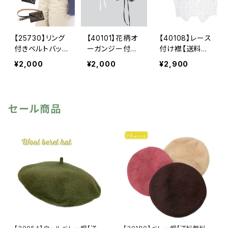
アクセ ヘアア
カチューシャ
ッグ チェーン
レンジ アクセ
ビジューカチュ
ショルダー ハ
サリー カジュ
ーシャ ブラック
ンズフリー 無
アル フェミニ
カチューシャ
地 シーズンレ
【25730】リング
【40101】花柄オ
【40108】レース
ン ガーリー
ス ブラック
付きベルトバッ
ーガンジー付け
付け襟【送料無
パーティ―
キャメル モカ
グ【送料無料】ウ
襟【送料無料】ト
料】トレンド ビ
¥2,000
¥2,000
¥2,900
エストバッグ ミ
レンド つけ
ッグつけ襟 フ
ニバッグ ベル
襟 つけ衿 レ
リーサイズ レ
トポーチ ウエ
ース フラワ
ース襟 重ね
ストポーチ 合
ー リボン ホ
着 つけ襟 レ
セール商品
皮バッグ スマ
ワイト ブラッ
イヤード つけ
ホポーチ スマ
ク 重ね着 レ
衿 えり ビッ
ホバッグ バッ
イヤード カジ
グカラー セー
グベルト ハン
ュアル フォー
ラーカラー フ
ズフリー 無
マル エレガン
ラワーレース
地 合成皮革
ト ガーリー
オケージョン
カジュアル シ
大人かわいい
ーズンレス ユ
ツケエリ レディ
ニセックス レ
ース ギフト
ディース メン
ファッション
ズ ブラック