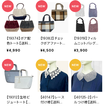
【19374】ボア配
【19382】チェッ
【19319】フィル
色トート【送料無
クボアファート
ムニットバッグ
料】秋冬バッグ
ート【送料無料】
【送料無料】キラ
¥4,990
¥4,500
¥3,900
新作
秋冬バッグ 新
キラ グリッタ
作
ー
【19312】生地ビ
【40147】レース
【40125-2】パー
ジュートート【送
付け襟【送料無
ルつけ襟【送料