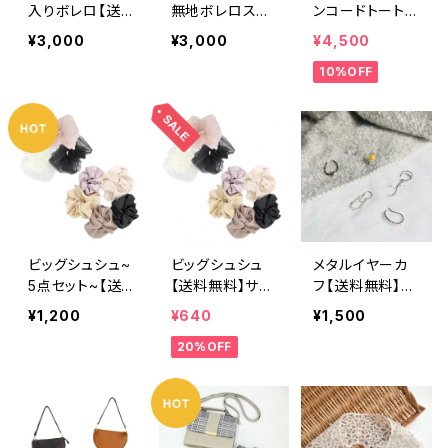
入りボレロ【送
無地ボレロスカ
ンコードトート
ポリエステル
料無料】薄手
ーフ【送料無料】
【送料無料】 編
レディース プ
¥3,000
¥3,000
¥4,500
ストール 羽織
薄手 マルチウ
みバッグ ブラッ
レゼント
10%OFF
り カーディガ
ェイ ボタン付
ク グレー カ
ン UV対策
き ポンチョ
ーキ 軽量 環
紫外線対策 冷
羽織り 紫外線
境に優しい サ
房対策 花刺
対策 寒さ対
ステナブル ナ
繍 リーフ刺
策 サムホール
チュラル 夏
繍 袖穴付き
付き リサイク
ナチュラル リ
ルポリエステ
サイクルポリエ
ル アイボリ
ステル アイボ
ー カーキ ネ
リー カーキ
イビー ナチュ
ビッグシュシュ~
ビッグシュシュ
メタルイヤーカ
ネイビー レデ
ラル レディー
5点セット~【送
【送料無料】サテ
フ【送料無料】イ
ィース ギフト
ス ギフト
料無料】
ン オーガンジ
ヤカフ シルバ
¥1,200
¥640
¥1,500
ー ボリュー
ー ゴールド
20%OFF
ム ヘアアクセ
パール シンプ
サリー 髪飾
ル イヤリン
り 髪どめ 大
グ イヤーアク
人 かわいい
セ アクセサリ
無地 シンプ
ー アクセ シ