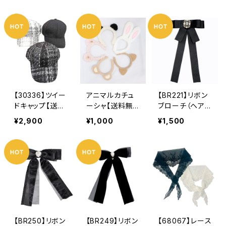
料無料】リーフプ
料】ハンドバッ
料】2way スク
リント 葉っぱ
グ 無地バッ
エアバッグ ト
柄 リーフ柄
グ PUバッグ
ートバッグ 無
UV対策 冷房
綿混生地 合成
地バッグ 綿混
対策 花柄 プ
皮革 ベージ
生地 合成皮
リント柄 リー
ュ ブラック
革 ベージュ
フ ナチュラ
ブラック
ル 大人 かわ
いい stole
【30336】ツイー
アニマルカチュ
【BR221】リボン
ドキャップ【送料
ーシャ【送料無
ブローチ（ヘアア
無料】帽子 秋
料】イベント ハ
クセにも）【送料
¥2,900
¥1,000
¥1,500
冬 ツイード素
ロウィン クリ
無料】リボン ブ
材 ブラック
スマス パーテ
ローチ カメ
ホワイト
ィー 誕生日な
オ レース ブ
どなど
ラック クラシ
カル フェミニ
ン ゴスロリ
ガーリー ヘア
アクセ レディ
ース
【BR250】リボン
【BR249】リボン
【68067】レース