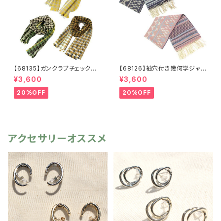
【68135】ガンクラブチェックスト
【68126】袖穴付き幾何学ジャガ
ール【送料無料】マフラー 防
ードストール【送料無料】袖付き
¥3,600
¥3,600
寒 チェック柄 千鳥柄 千鳥
ストール ジャガード織り リバ
格子 マスタード キャメル
ーシブル 幾何学柄 防寒 フ
20%OFF
20%OFF
カーキ リサイクルポリエステ
リンジ 秋冬 羽織 ポンチ
ル 羽織 秋冬
ョ ひざ掛け リサイクルポリ
エステル マフラー ショール
アクセサリーオススメ