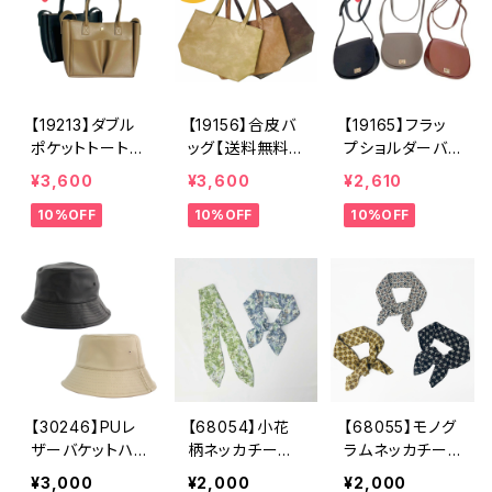
衿 フリル シ
ートバッグ 春
ッグ ワンハンド
ャツえり 立ち
夏 ブルー ア
ル 春夏 ネイ
襟 スタンドカ
イボリー カー
ビー ベージ
ラー おしゃ
キ ナチュラル
ュ ココナッツ
れ 大人かわい
ボタン リゾー
【19213】ダブル
【19156】合皮バ
【19165】フラッ
い 白
ト ナチュラル
ポケットトートバ
ッグ【送料無料】
プショルダーバッ
ッグ【送料無料】
トートバッグ P
グ【送料無料】合
¥3,600
¥3,600
¥2,610
2way 合皮バ
Uバッグ 無
皮バッグ 合成
10%OFF
10%OFF
10%OFF
ッグ 合成皮
地 ムラ合皮
皮革 ひねり金
革 無地 ポケ
ビジネス 通
具 ミニショル
ットバッグ ショ
勤 通学 肩掛
ダー ポシェッ
ルダーバッグ
け ブラウン
ト 無地 シン
ハンドバッグ
ダークブラウ
プル 高見え
通勤 おでか
ン グレージ
ブラック グレ
け ブラック
ュ シンプル
ーベージュ レ
グレーベージュ
ッド 黒 赤
レトロ カジュ
アル エレガン
【30246】PUレ
【68054】小花
【68055】モノグ
ド クラシカル
ザーバケットハッ
柄ネッカチーフ
ラムネッカチー
ト【送料無料】ト
【送料無料】水彩
フ【送料無料】花
¥3,000
¥2,000
¥2,000