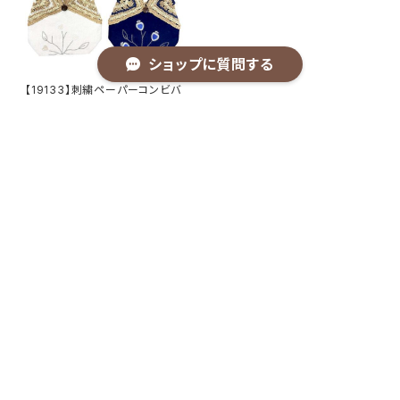
ショップに質問する
【19133】刺繍ペーパーコンビバ
ッグ【送料無料】トートバッグ 肩
掛け 麻生地 刺繍バッグ ペ
¥5,500
ーパーバッグ ワンハンドル
春夏 ネイビー ベージュ コ
コナッツボタン リゾート ナチ
キーワードから探す
CATEGORY
ュラル
商品カテゴリ
アクセサリー
シーズン
カテゴリから探す
ネックレス
バッグ
オケージョン
その他
Home
ALL