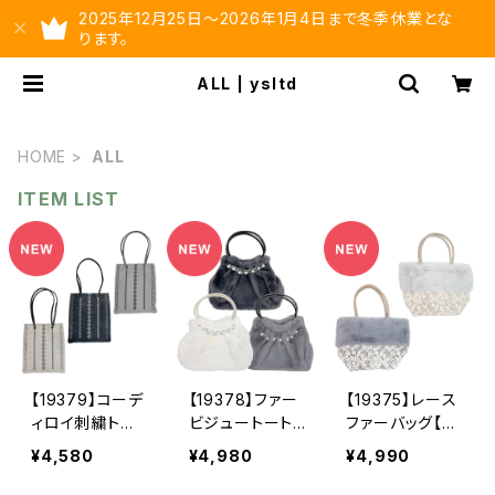
2025年12月25日～2026年1月4日まで冬季休業とな
ります。
ALL | ysltd
HOME
ALL
ITEM LIST
【19379】コーデ
【19378】ファー
【19375】レース
ィロイ刺繍トー
ビジュートート
ファーバッグ【送
トバッグ【送料無
【送料無料】秋冬
料無料】秋冬バ
¥4,580
¥4,980
¥4,990
料】秋冬バッグ
バッグ 新作
ッグ 新作
新作