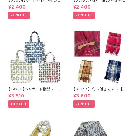
【30054】ウールベレー帽【送料
【30180】ベレー帽【送料無料】
ブラウン レッド
無料】帽子 カーキ グリー
フレンチ ベーシック 無地
¥2,400
¥2,400
ン 秋冬 フェルトベレー レト
ベージュ パープル ブラウ
ロ 無地 チョボ シンプル
ン シンプル ハット 秋冬
20%OFF
20%OFF
ウールベレー バスクベレー
【19323】ジャガード縦型トート
【68144】ビット付きストール【送
【送料無料】トレンド トートバッ
料無料】チェック柄 大判ストー
¥3,510
¥3,600
グ ジャガードバッグ ジャガー
ル チェックストール アイボリ
ド生地 花柄 グレーベージ
ー ベージュ レッド ネイビ
10%OFF
20%OFF
ュ アイボリー ライトグレー
ー フリンジ マフラー ひざ
シーズンレス
掛け 防寒 秋冬 ストールク
リップ クリップ付き