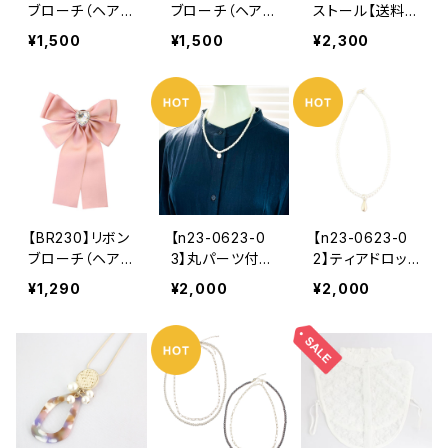
ブローチ（ヘアア
ブローチ（ヘアア
ストール【送料無
クセにも）【送料
クセにも）【送料
料】三角ストー
¥1,500
¥1,500
¥2,300
無料】オーガン
無料】オーガン
ル 羽織 つけ
ジー リボン
ジー リボン
襟 レイヤー
ブローチ ハー
ブローチ ビジ
ド スカーフ
ト ビジュー
ュー パール
レディース
ブラック クラシ
ブラック クラシ
カル フェミニ
カル フェミニ
ン ゴスロリ
ン ゴスロリ
ガーリー ヘア
ガーリー ヘア
アクセ レディ
アクセ レディ
【BR230】リボン
【n23-0623-0
【n23-0623-0
ース
ース
ブローチ（ヘアア
3】丸パーツ付き
2】ティアドロッ
クセにも）【送料
パールネックレ
プチャーム付き
¥1,290
¥2,000
¥2,000
無料】オーガン
ス【送料無料】
パールネックレ
ジー リボン
トレンド パー
ス【送料無料】
ブローチ ハー
ル チェーン
トレンド パー
ト ビジュー
重ね付け ２W
ル チェーン
ブラック ピン
AY フォーマ
重ね付け ２W
ク クラシカ
ル カジュア
AY マンテルネ
ル フェミニ
ル ナチュラ
ックレス フォー
ン ゴスロリ
ル マットゴー
マル カジュア