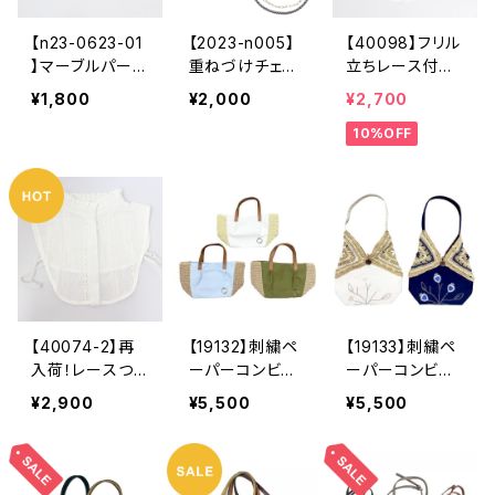
ガーリー ヘア
ルド
ル ナチュラ
【n23-0623-01
【2023-n005】
【40098】フリル
アクセ リボン
ル マットゴー
】マーブルパー
重ねづけチェー
立ちレース付け
アクセ レディ
ルド
ツ・ラタン・パー
ン＆パールネック
襟【送料無料】ト
ース
¥1,800
¥2,000
¥2,700
ルパーツネック
レス2本セット
レンド つけ
10%OFF
レス【送料無料】
【送料無料】 ト
衿 つけ襟 シ
レンド パー
ャツえり ブラウ
ル チェーン
ス襟 浴衣コー
重ね付け ２W
デ 白
AY フォーマ
ル カジュア
ル ナチュラ
ル グレーパー
ル
【40074-2】再
【19132】刺繍ペ
【19133】刺繍ペ
入荷！レースつ
ーパーコンビト
ーパーコンビバ
け襟（立ち襟）
ート【送料無料】
ッグ【送料無料】
¥2,900
¥5,500
¥5,500
【送料無料】 カ
麻生地 ペーパ
トートバッグ
ットワークレー
ーバッグ ワン
肩掛け 麻生
ス 重ね着 ト
ポイント刺繍
地 刺繍バッ
レンド つけ
リース刺繍 ト
グ ペーパーバ