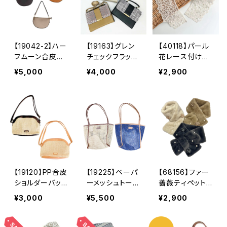
ル ピンクベー
ーズンレス メ
ジュ ブラッ
タリック ギフ
ク アイボリ
ト プレゼント
ー ラベンダ
ー グレージ
【19042-2】ハー
【19163】グレン
【40118】パール
ュ ゴールドベ
フムーン合皮バ
チェックフラップ
花レース付け襟
ージュ
ッグ【送料無料】
ショルダーバッグ
【送料無料】トレ
¥5,000
¥4,000
¥2,900
ワンハンドル
【送料無料】チェ
ンド つけ襟
無地 半円 半
ック柄 合皮バ
フラワーレー
月 PUバッグ
ッグ 合成皮
ス パール付け
合成皮革 高見
革 スクエアバ
襟 花柄レー
え トレンド ブ
ッグ 2WAY
ス レース襟
ラック キャメ
ハンドバッグ
付け襟 結婚
ル ベージュ
肩掛け 斜め掛
式 パーティ
け クラッチバ
ー 二次会 ド
ッグ ショルダ
レス ガーリ
【19120】PP合皮
【19225】ペーパ
【68156】ファー
ーストラップ
ー 襟 花柄レ
ショルダーバッグ
ーメッシュトート
薔薇ティペット
クラシカル レ
ース レース
【送料無料】ミニ
バッグ【送料無
【送料無料】コサ
トロ ブラッ
襟 付け襟 結
¥3,000
¥5,500
¥2,900
ショルダー 合
料】パイピング
ージュ付き パ
ク グレー ブ
婚式 パーティ
皮バッグ 雑材
インナーバッ
ール付き 薔薇
ラウン
ー 二次会 ド
バッグ ポリプ
グ 巾着付き
コサージュ 薔
レス ガーリ