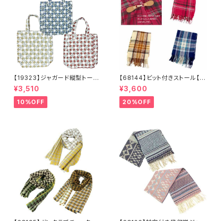
【19323】ジャガード縦型トート
【68144】ビット付きストール【送
【送料無料】トレンド トートバッ
料無料】チェック柄 大判ストー
¥3,510
¥3,600
グ ジャガードバッグ ジャガー
ル チェックストール アイボリ
ド生地 花柄 グレーベージ
ー ベージュ レッド ネイビ
10%OFF
20%OFF
ュ アイボリー ライトグレー
ー フリンジ マフラー ひざ
シーズンレス
掛け 防寒 秋冬 ストールク
リップ クリップ付き