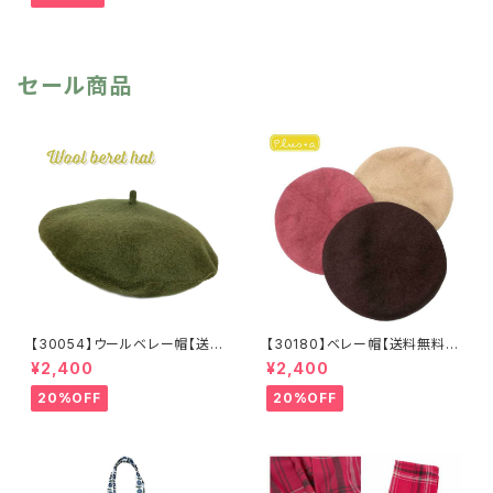
手袋 防臭 U
策 日焼け防
V手袋 通気
止 レース手
性 日焼け対
袋 リボン手
セール商品
策 スマホ対
袋 リボングロ
応 タッチパネ
ーブ サマーグ
ル対応 感染対
ローブ 春夏
策 エレガン
プレゼント ギ
ト ギフト プレ
フト 滑り止め
ゼント 贈り
物 glove
【30054】ウールベレー帽【送料
【30180】ベレー帽【送料無料】
無料】帽子 カーキ グリー
フレンチ ベーシック 無地
¥2,400
¥2,400
ン 秋冬 フェルトベレー レト
ベージュ パープル ブラウ
ロ 無地 チョボ シンプル
ン シンプル ハット 秋冬
20%OFF
20%OFF
ウールベレー バスクベレー