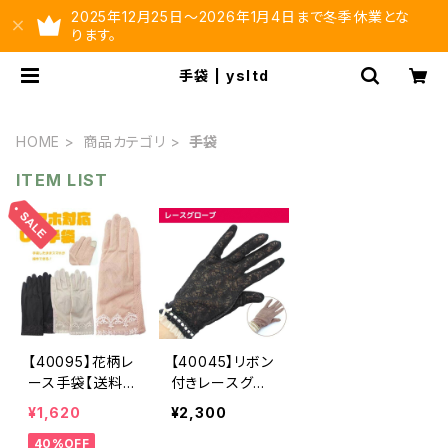
2025年12月25日～2026年1月4日まで冬季休業とな
ります。
手袋 | ysltd
HOME
商品カテゴリ
手袋
ITEM LIST
【40095】花柄レ
【40045】リボン
ース手袋【送料
付きレースグロ
無料】UVケア
ーブ【送料無料】
¥1,620
¥2,300
紫外線対策 レ
手袋 UV対
40%OFF
ディース 抗菌
策 紫外線対