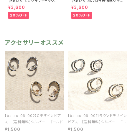
【68135】ガンクラブチェックスト
【68126】袖穴付き幾何学ジャガ
ール【送料無料】マフラー 防
ードストール【送料無料】袖付き
¥3,600
¥3,600
寒 チェック柄 千鳥柄 千鳥
ストール ジャガード織り リバ
格子 マスタード キャメル
ーシブル 幾何学柄 防寒 フ
20%OFF
20%OFF
カーキ リサイクルポリエステ
リンジ 秋冬 羽織 ポンチ
ル 羽織 秋冬
ョ ひざ掛け リサイクルポリ
エステル マフラー ショール
アクセサリーオススメ
【ba-ac-06-002】Cデザインピア
【ba-ac-06-001】ラウンドデザイン
ス 【送料無料】シルバー ゴールド
ピアス 【送料無料】シルバー ゴー
ルド
¥1,500
¥1,500