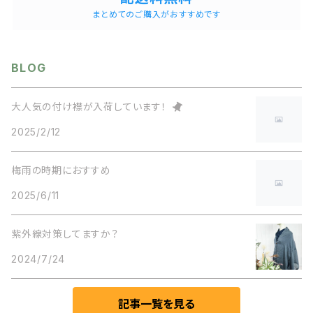
まとめてのご購入がおすすめです
ヘアアクセ
マスク関連
BLOG
ピアス
手袋
大人気の付け襟が入荷しています！
リング（指輪）
付け襟
2025/2/12
樹脂ポストイヤリング
財布
梅雨の時期におすすめ
2025/6/11
紫外線対策してますか？
2024/7/24
記事一覧を見る