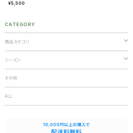
掛け 麻生地 刺繍バッグ ペ
¥5,500
ーパーバッグ ワンハンドル
春夏 ネイビー ベージュ コ
コナッツボタン リゾート ナチ
CATEGORY
ュラル
商品カテゴリ
アクセサリー
シーズン
ネックレス
バッグ
オケージョン
その他
イヤリング
ベルト
春夏
ALL
ブローチ
ストール
秋冬
10,000円以上の購入で
ブレスレット
配送料無料
帽子
通年