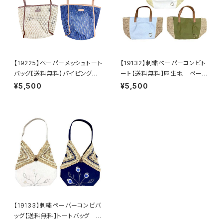
【19225】ペーパーメッシュトート
【19132】刺繍ペーパーコンビト
バッグ【送料無料】パイピング
ート【送料無料】麻生地 ペーパ
インナーバッグ 巾着付き ナ
ーバッグ ワンポイント刺繍 リ
¥5,500
¥5,500
チュラル ブルー ペーパー素
ース刺繍 トートバッグ 春
材 メッシュ サステナブル シ
夏 ブルー アイボリー カー
ンプル 夏
キ ナチュラル
【19133】刺繍ペーパーコンビバ
ッグ【送料無料】トートバッグ 肩