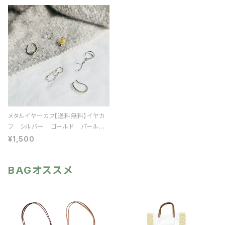
メタルイヤーカフ【送料無料】イヤカ
フ シルバー ゴールド パール
シンプル イヤリング イヤーアク
¥1,500
セ アクセサリー アクセ シーズ
ンレス メタリック ギフト プレゼ
BAGオススメ
ント