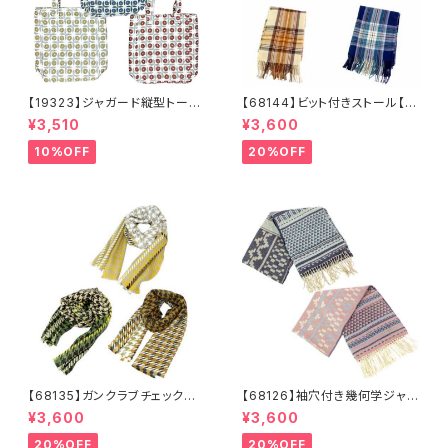
【19323】ジャガード縦型トート
【68144】ビット付きストール【送
【送料無料】トレンド トートバッ
料無料】チェック柄 大判ストー
¥3,510
¥3,600
グ ジャガードバッグ ジャガー
ル チェックストール アイボリ
ド生地 花柄 グレーベージ
ー ベージュ レッド ネイビ
10%OFF
20%OFF
ュ アイボリー ライトグレー
ー フリンジ マフラー ひざ
シーズンレス
掛け 防寒 秋冬 ストールク
リップ クリップ付き
【68135】ガンクラブチェックスト
【68126】袖穴付き幾何学ジャガ
ール【送料無料】マフラー 防
ードストール【送料無料】袖付き
¥3,600
¥3,600
寒 チェック柄 千鳥柄 千鳥
ストール ジャガード織り リバ
格子 マスタード キャメル
ーシブル 幾何学柄 防寒 フ
20%OFF
20%OFF