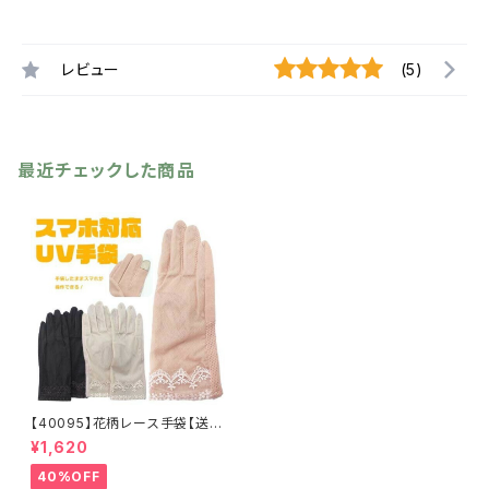
レビュー
(5)
最近チェックした商品
【40095】花柄レース手袋【送料
無料】UVケア 紫外線対策 レ
¥1,620
ディース 抗菌手袋 防臭 U
V手袋 通気性 日焼け対策
40%OFF
スマホ対応 タッチパネル対