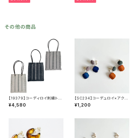
カーキ リサイクルポリエステ
リンジ 秋冬 羽織 ポンチ
ル 羽織 秋冬
ョ ひざ掛け リサイクルポリ
エステル マフラー ショール
その他の商品
【19379】コーディロイ刺繍トー
【SC234】コーデュロイ×アクリ
トバッグ【送料無料】秋冬バッ
ルイヤリング【送料無料】イヤー
¥4,580
¥1,200
グ 新作
アクセ カラーイヤリング 秋
冬アクセ アクセサリー カラ
ーパーツ