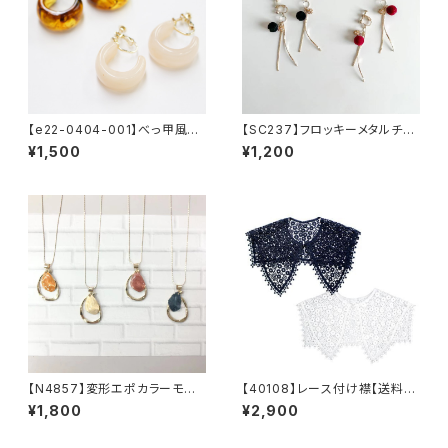
【e22-0404-001】べっ甲風イ
【SC237】フロッキーメタルチェ
ヤリング 【送料無料】ブラウ
ーンウェーブイヤリング【送料無
¥1,500
¥1,200
ン アイボリー
料】フロッキー玉 秋冬イヤリン
グ フロッキーイヤリング 秋
冬アクセ アクセサリー ボル
ドーアクセ ブラック ゴールド
チェーン
【N4857】変形エポカラーモチ
【40108】レース付け襟【送料無
ーフネックレス【送料無料】
料】トレンド ビッグつけ襟 フ
¥1,800
¥2,900
リーサイズ レース襟 重ね
着 つけ襟 レイヤード つけ