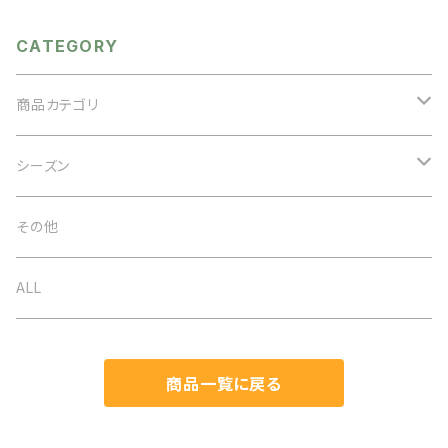
衿 えり ビッグカラー セーラ
ーカラー フラワーレース オ
ケージョン
CATEGORY
商品カテゴリ
アクセサリー
シーズン
ネックレス
バッグ
オケージョン
その他
イヤリング
ベルト
春夏
ALL
ブローチ
ストール
秋冬
商品一覧に戻る
ブレスレット
帽子
通年