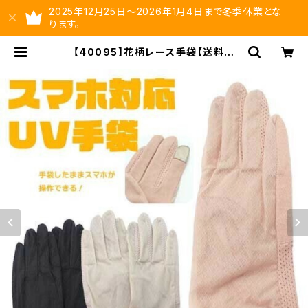
2025年12月25日～2026年1月4日まで冬季休業とな
ります。
【40095】花柄レース手袋【送料無
料】UVケア 紫外線対策 レディー
ス 抗菌手袋 防臭 UV手袋 通気
性 日焼け対策 スマホ対応 タッ
チパネル対応 感染対策 エレガン
ト ギフト プレゼント 贈り物 gl
ove | ysltd