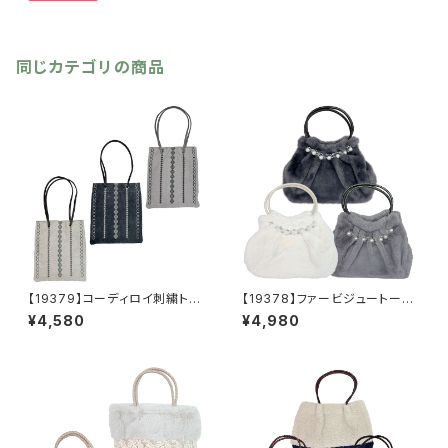
応 感染対策 エレガント ギ
フト プレゼント 贈り物 glo
ve
同じカテゴリの商品
【19379】コーディロイ刺繍トー
【19378】ファービジュートート
トバッグ【送料無料】秋冬バッ
【送料無料】秋冬バッグ 新作
¥4,580
¥4,980
グ 新作