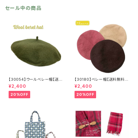
セール中の商品
【30054】ウールベレー帽【送料
【30180】ベレー帽【送料無料】
無料】帽子 カーキ グリー
フレンチ ベーシック 無地
¥2,400
¥2,400
ン 秋冬 フェルトベレー レト
ベージュ パープル ブラウ
ロ 無地 チョボ シンプル
ン シンプル ハット 秋冬
20%OFF
20%OFF
ウールベレー バスクベレー