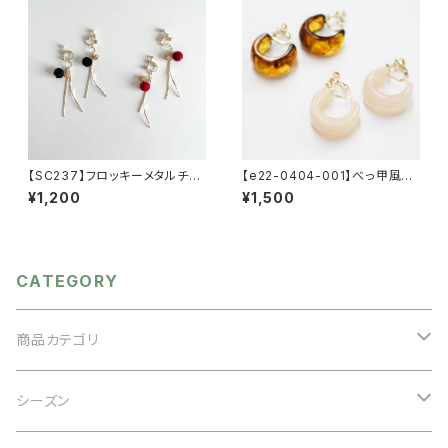
オケージョン
【SC237】フロッキーメタルチェ
【e22-0404-001】べっ甲風イ
ーンウェーブイヤリング【送料無
ヤリング 【送料無料】ブラウ
¥1,200
¥1,500
料】フロッキー玉 秋冬イヤリン
ン アイボリー
グ フロッキーイヤリング 秋
冬アクセ アクセサリー ボル
ドーアクセ ブラック ゴールド
チェーン
CATEGORY
商品カテゴリ
アクセサリー
シーズン