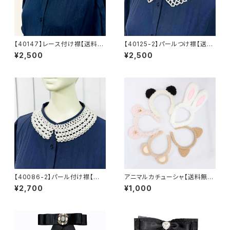
【40147】レース付け襟【送料無
【40125-2】パールつけ襟【送料
料】ナチュラル系 ガーリー つ
無料】パール襟 付け襟 パー
¥2,500
¥2,500
け襟 レース襟 襟ネックレ
ルネックレス ネックレス オケ
ス 花柄
ージョン 結婚式 パーティ
ー ギフト
【40086-2】パール付け襟【送
アニマルカチューシャ【送料無
料無料】フォーマル デイリー使
料】イベント ハロウィン クリ
¥2,700
¥1,000
い エレガント ナチュラル パ
スマス パーティー 誕生日な
ールネックレス 結婚式 パー
どなど
ティ