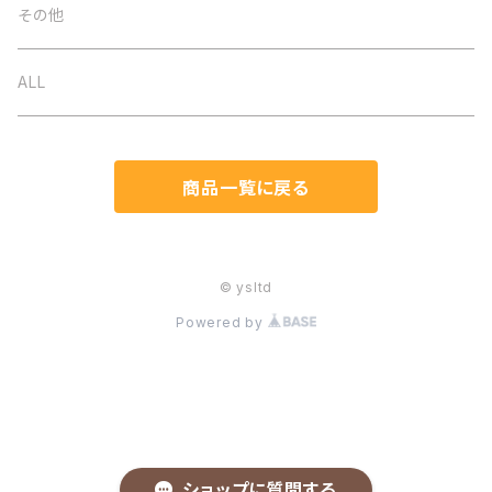
ネックレス
バッグ
オケージョン
その他
イヤリング
ベルト
春夏
ALL
ブローチ
ストール
秋冬
商品一覧に戻る
ブレスレット
帽子
通年
ヘアアクセ
マスク関連
© ysltd
Powered by
ピアス
手袋
リング（指輪）
付け襟
樹脂ポストイヤリング
財布
ショップに質問する