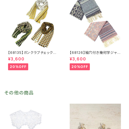
【68135】ガンクラブチェックスト
【68126】袖穴付き幾何学ジャガ
ール【送料無料】マフラー 防
ードストール【送料無料】袖付き
¥3,600
¥3,600
寒 チェック柄 千鳥柄 千鳥
ストール ジャガード織り リバ
格子 マスタード キャメル
ーシブル 幾何学柄 防寒 フ
20%OFF
20%OFF
カーキ リサイクルポリエステ
リンジ 秋冬 羽織 ポンチ
ル 羽織 秋冬
ョ ひざ掛け リサイクルポリ
エステル マフラー ショール
その他の商品