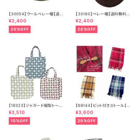
【30054】ウールベレー帽【送料
【30180】ベレー帽【送料無料】
無料】帽子 カーキ グリー
フレンチ ベーシック 無地
¥2,400
¥2,400
ン 秋冬 フェルトベレー レト
ベージュ パープル ブラウ
ロ 無地 チョボ シンプル
ン シンプル ハット 秋冬
20%OFF
20%OFF
ウールベレー バスクベレー
【19323】ジャガード縦型トート
【68144】ビット付きストール【送
【送料無料】トレンド トートバッ
料無料】チェック柄 大判ストー
¥3,510
¥3,600
グ ジャガードバッグ ジャガー
ル チェックストール アイボリ
ド生地 花柄 グレーベージ
ー ベージュ レッド ネイビ
10%OFF
20%OFF
ュ アイボリー ライトグレー
ー フリンジ マフラー ひざ
シーズンレス
掛け 防寒 秋冬 ストールク
リップ クリップ付き