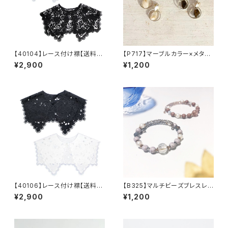
【40104】レース付け襟【送料無
【P717】マーブルカラー×メタル
料】トレンド ビッグつけ襟 フ
リングピアス【送料無料】秋カラ
¥2,900
¥1,200
リーサイズ レース襟 カットワ
ー 秋ピアス 揺れる レト
ークレース 重ね着 つけ襟
ロ カラーピアス アクセサリ
レイヤード つけ衿 えり ビ
ー アクリルカラー ゴールドメ
ッグカラー セーラーカラー オ
タル 秋冬アクセ
ケージョン
【40106】レース付け襟【送料無
【B325】マルチビーズブレスレッ
料】トレンド ビッグつけ襟 フ
ト【送料無料】
¥2,900
¥1,200
リーサイズ レースエリ カット
ワークレース 重ね着 付け
襟 レイヤード 付け襟 襟
ビッグカラー セーラーカラー