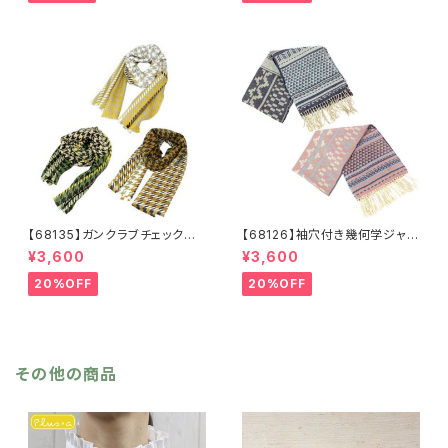
ュ アイボリー ライトグレー
ー フリンジ マフラー ひざ
シーズンレス
掛け 防寒 秋冬 ストールク
リップ クリップ付き
【68135】ガンクラブチェックスト
【68126】袖穴付き幾何学ジャガ
ール【送料無料】マフラー 防
ードストール【送料無料】袖付き
¥3,600
¥3,600
寒 チェック柄 千鳥柄 千鳥
ストール ジャガード織り リバ
格子 マスタード キャメル
ーシブル 幾何学柄 防寒 フ
20%OFF
20%OFF
カーキ リサイクルポリエステ
リンジ 秋冬 羽織 ポンチ
ル 羽織 秋冬
ョ ひざ掛け リサイクルポリ
エステル マフラー ショール
その他の商品