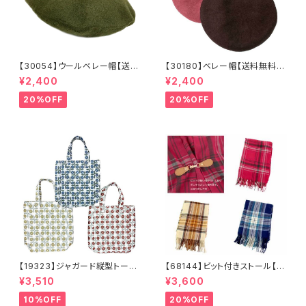
【30054】ウールベレー帽【送料
【30180】ベレー帽【送料無料】
無料】帽子 カーキ グリー
フレンチ ベーシック 無地
¥2,400
¥2,400
ン 秋冬 フェルトベレー レト
ベージュ パープル ブラウ
ロ 無地 チョボ シンプル
ン シンプル ハット 秋冬
20%OFF
20%OFF
ウールベレー バスクベレー
【19323】ジャガード縦型トート
【68144】ビット付きストール【送
【送料無料】トレンド トートバッ
料無料】チェック柄 大判ストー
¥3,510
¥3,600
グ ジャガードバッグ ジャガー
ル チェックストール アイボリ
ド生地 花柄 グレーベージ
ー ベージュ レッド ネイビ
10%OFF
20%OFF