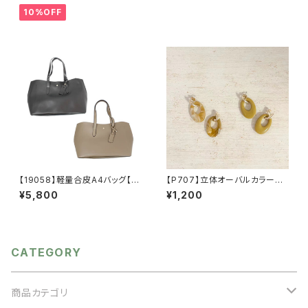
ド生地 花柄 グレーベージ
10%OFF
ュ アイボリー ライトグレー
シーズンレス
【19058】軽量合皮A4バッグ【送
【P707】立体オーバルカラーピ
料無料】PUバッグ トートバッ
アス【送料無料】オーバルモチー
¥5,800
¥1,200
グ 無地 シンプル 肩掛けバ
フ オーバルピアス ぷっくり
ッグ ビジネス 通勤 通学
秋カラー マスタード ベージ
デイリー ベージュ ブラック
ュ ゴールドメタル マーブル
柄 アクセサリー 秋冬アクセ
CATEGORY
商品カテゴリ