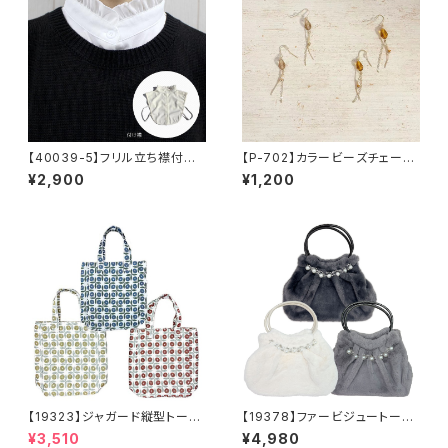
【40039-5】フリル立ち襟付け
【P-702】カラービーズチェーン
襟【送料無料】ブラウス襟 シャ
ピアス【送料無料】フックピア
¥2,900
¥1,200
ツ襟 つけ襟 フリル 襟コー
ス 秋カラー ビーズピアス
デ スタンドカラー シンプル
ビーズアクセ ピンクベージ
かわいい 白
ュ ブラウンアクセサリー ゴー
ルドメタル 揺れる 秋冬アク
セ
【19323】ジャガード縦型トート
【19378】ファービジュートート
【送料無料】トレンド トートバッ
【送料無料】秋冬バッグ 新作
¥3,510
¥4,980
グ ジャガードバッグ ジャガー