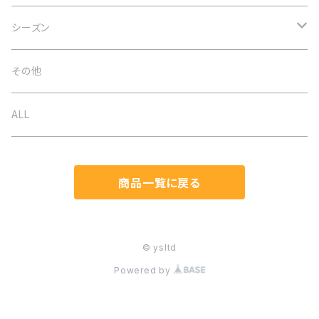
アクセサリー
シーズン
ネックレス
バッグ
オケージョン
その他
イヤリング
ベルト
春夏
ALL
ブローチ
ストール
秋冬
商品一覧に戻る
ブレスレット
帽子
通年
ヘアアクセ
マスク関連
© ysltd
Powered by
ピアス
手袋
リング（指輪）