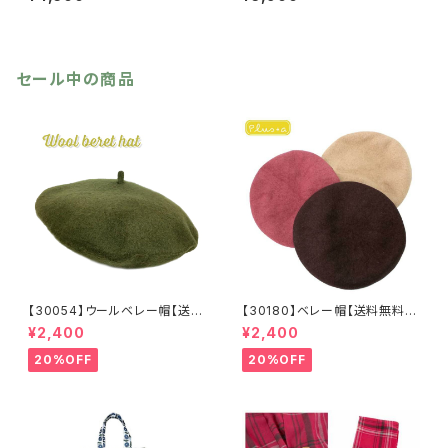
作
ー
セール中の商品
【30054】ウールベレー帽【送料
【30180】ベレー帽【送料無料】
無料】帽子 カーキ グリー
フレンチ ベーシック 無地
¥2,400
¥2,400
ン 秋冬 フェルトベレー レト
ベージュ パープル ブラウ
ロ 無地 チョボ シンプル
ン シンプル ハット 秋冬
20%OFF
20%OFF
ウールベレー バスクベレー