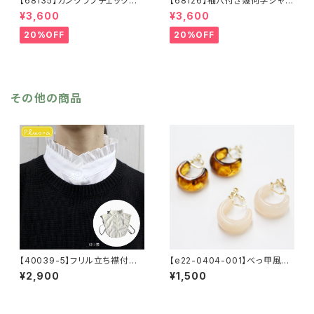
【68135】ガンクラブチェックスト
【68126】袖穴付き幾何学ジャガ
ール【送料無料】マフラー 防
ードストール【送料無料】袖付き
¥3,600
¥3,600
寒 チェック柄 千鳥柄 千鳥
ストール ジャガード織り リバ
格子 マスタード キャメル
ーシブル 幾何学柄 防寒 フ
20%OFF
20%OFF
カーキ リサイクルポリエステ
リンジ 秋冬 羽織 ポンチ
ル 羽織 秋冬
ョ ひざ掛け リサイクルポリ
エステル マフラー ショール
その他の商品
【40039-5】フリル立ち襟付け
【e22-0404-001】べっ甲風イ
襟【送料無料】ブラウス襟 シャ
ヤリング 【送料無料】ブラウ
¥2,900
¥1,500
ツ襟 つけ襟 フリル 襟コー
ン アイボリー
デ スタンドカラー シンプル
かわいい 白