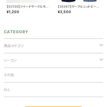
【SC130】ツイードサークルモチ
【30367】ケーブルニットビーニ
ーフイヤリング【送料無料】秋冬
ー
¥1,200
¥3,500
アクセ サークルイヤリング
秋冬イヤリンぐ 大人可愛い
クラシカル ボルドーアクセ
ブラック ブラックアクセ ボリ
ュームアクセ 大ぶりあクセ
CATEGORY
大ぶりアクセ アクセサリー
商品カテゴリ
アクセサリー
シーズン
ネックレス
バッグ
オケージョン
その他
イヤリング
ベルト
春夏
ALL
ブローチ
ストール
秋冬