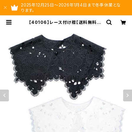
2025年12月25日～2026年1月4日まで冬季休業とな
ります。
【40106】レース付け襟【送料無料】ト
レンド ビッグつけ襟 フリーサイ
ズ レースエリ カットワークレー
ス 重ね着 付け襟 レイヤード
付け襟 襟 ビッグカラー セーラー
カラー オケージョン | ysltd