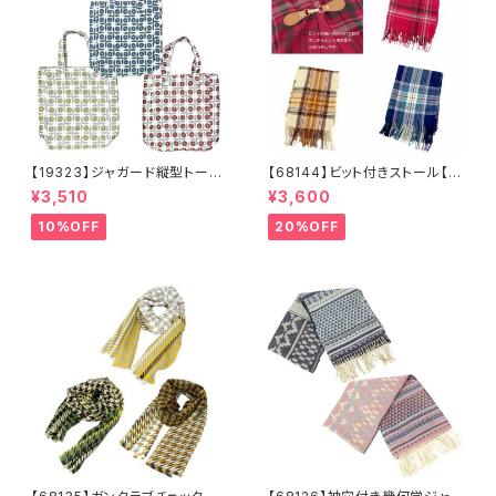
【19323】ジャガード縦型トート
【68144】ビット付きストール【送
【送料無料】トレンド トートバッ
料無料】チェック柄 大判ストー
¥3,510
¥3,600
グ ジャガードバッグ ジャガー
ル チェックストール アイボリ
ド生地 花柄 グレーベージ
ー ベージュ レッド ネイビ
10%OFF
20%OFF
ュ アイボリー ライトグレー
ー フリンジ マフラー ひざ
シーズンレス
掛け 防寒 秋冬 ストールク
リップ クリップ付き