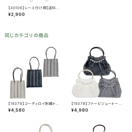
【40106】レース付け襟【送料無
料】トレンド ビッグつけ襟 フ
¥2,900
リーサイズ レースエリ カット
ワークレース 重ね着 付け
襟 レイヤード 付け襟 襟
ビッグカラー セーラーカラー
オケージョン
同じカテゴリの商品
【19379】コーディロイ刺繍トー
【19378】ファービジュートート
トバッグ【送料無料】秋冬バッ
【送料無料】秋冬バッグ 新作
¥4,580
¥4,980
グ 新作