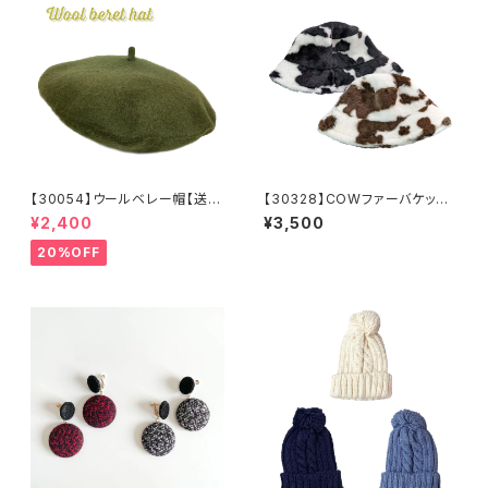
【30054】ウールベレー帽【送料
【30328】COWファーバケッ
無料】帽子 カーキ グリー
ト 牛柄 ファー 暖かい 防
¥2,400
¥3,500
ン 秋冬 フェルトベレー レト
寒 冬帽子
ロ 無地 チョボ シンプル
20%OFF