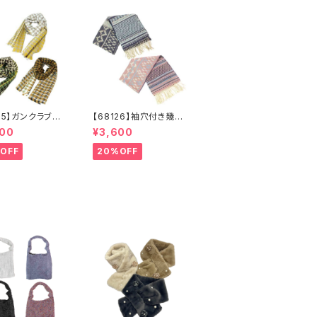
135】ガンクラブチ
【68126】袖穴付き幾何
ストール【送料無
学ジャガードストール
600
¥3,600
フラー 防寒 チ
【送料無料】袖付きスト
柄 千鳥柄 千
ール ジャガード織
OFF
20%OFF
子 マスタード
り リバーシブル 幾
ル カーキ リサ
何学柄 防寒 フリン
ルポリエステル
ジ 秋冬 羽織 ポン
 秋冬
チョ ひざ掛け リサイ
クルポリエステル マフ
ラー ショール