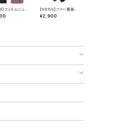
19】フィルムニット
【68156】ファー薔薇テ
【送料無料】キラキ
ィペット【送料無料】コサ
900
¥2,900
グリッター
ージュ付き パール付
き 薔薇コサージュ
薔薇ブローチ ファー
ティペット パールティ
ペット あったかい マ
フラー 防寒 ベージ
ュ ブラウン グレー