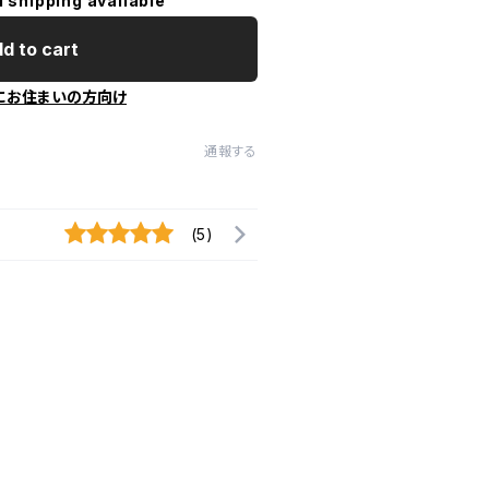
l shipping available
d to cart
にお住まいの方向け
通報する
(5)