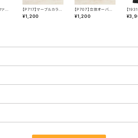
Wファー
【P717】マーブルカラー
【P707】立体オーバル
【193
ファ
×メタルリングピアス【送
カラーピアス【送料無
バッグ
¥1,200
¥1,200
¥3,
寒 冬
料無料】秋カラー 秋ピ
料】オーバルモチーフ
ラ 
アス 揺れる レト
オーバルピアス ぷっく
ロ カラーピアス ア
り 秋カラー マスター
クセサリー アクリルカ
ド ベージュ ゴール
ラー ゴールドメタル
ドメタル マーブル柄
秋冬アクセ
アクセサリー 秋冬ア
クセ