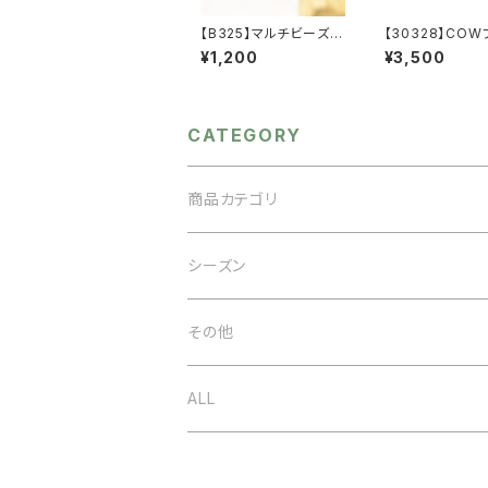
【B325】マルチビーズブ
【30328】CO
レスレット【送料無料】
バケット 牛柄 
¥1,200
¥3,500
ー 暖かい 防
帽子
CATEGORY
商品カテゴリ
アクセサリー
シーズン
ネックレス
バッグ
オケージョン
その他
イヤリング
ベルト
春夏
ALL
ブローチ
ストール
秋冬