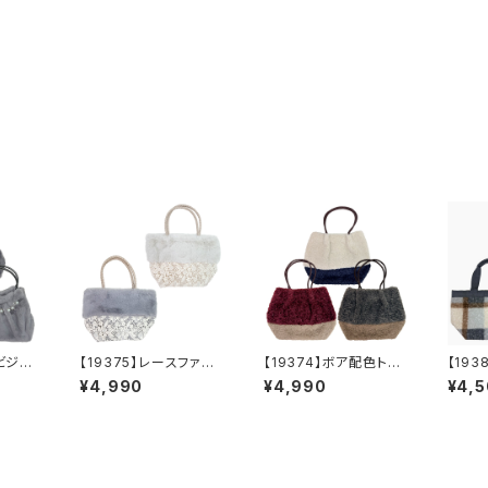
ービジュ
【19375】レースファー
【19374】ボア配色トー
【19
料】秋
バッグ【送料無料】秋冬
ト【送料無料】秋冬バッ
ファー
¥4,990
¥4,990
¥4,
バッグ 新作
グ 新作
秋冬バ