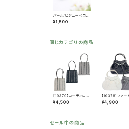
パール/ビジューベロア
カチューシャ【送料無
¥1,500
料】トレンド レトロ
大人かわいい エレガ
ント クラシカル ハー
トパール フラワービジ
ュー パールカチューシ
同じカテゴリの商品
ャ ビジューカチューシ
ャ ブラックカチューシ
ャ
【19379】コーディロイ
【19378】ファ
刺繍トートバッグ【送料
ートート【送料無
¥4,580
¥4,980
無料】秋冬バッグ 新作
冬バッグ 新作
セール中の商品