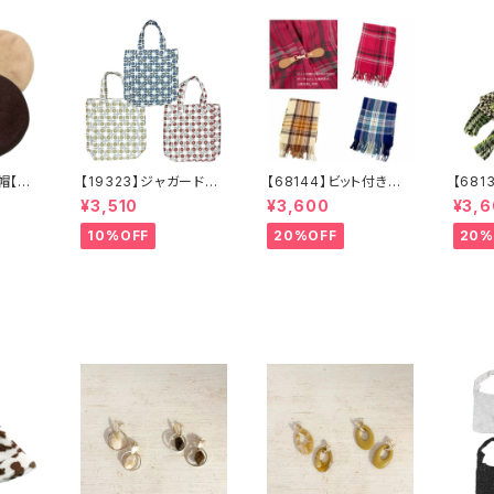
ー帽【送
【19323】ジャガード縦
【68144】ビット付きスト
【68
 ベー
型トート【送料無料】トレ
ール【送料無料】チェッ
ェック
¥3,510
¥3,600
¥3,
ベージ
ンド トートバッグ ジ
ク柄 大判ストール
料】マ
ラウ
ャガードバッグ ジャガ
チェックストール アイ
ェック
10%OFF
20%OFF
20%
ハット
ード生地 花柄 グレ
ボリー ベージュ レ
鳥格
ベレー
ーベージュ アイボリ
ッド ネイビー フリン
キャメ
ー ライトグレー シー
ジ マフラー ひざ掛
イク
ズンレス
け 防寒 秋冬 スト
羽織
ールクリップ クリップ
付き