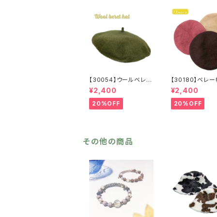
【30054】ウールベレー
【30180】ベレ
帽【送料無料】帽子 カ
料無料】フレンチ
¥2,400
¥2,400
ーキ グリーン 秋
シック 無地 
冬 フェルトベレー レ
ュ パープル ブ
20%OFF
20%OFF
トロ 無地 チョボ
ン シンプル 
シンプル
秋冬 ウール
バスクベレー
その他の商品