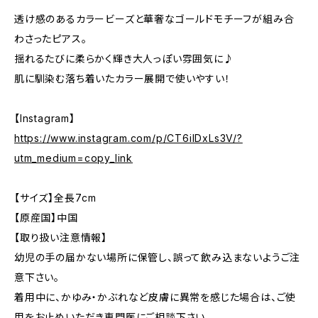
透け感のあるカラービーズと華奢なゴールドモチーフが組み合
わさったピアス。
揺れるたびに柔らかく輝き大人っぽい雰囲気に♪
肌に馴染む落ち着いたカラー展開で使いやすい！
【Instagram】
https://www.instagram.com/p/CT6iIDxLs3V/?
utm_medium=copy_link
【サイズ】全長7cm
【原産国】中国
【取り扱い注意情報】
幼児の手の届かない場所に保管し、誤って飲み込まないようご注
意下さい。
着用中に、かゆみ・かぶれなど皮膚に異常を感じた場合は、ご使
用をお止めいただき専門医にご相談下さい。