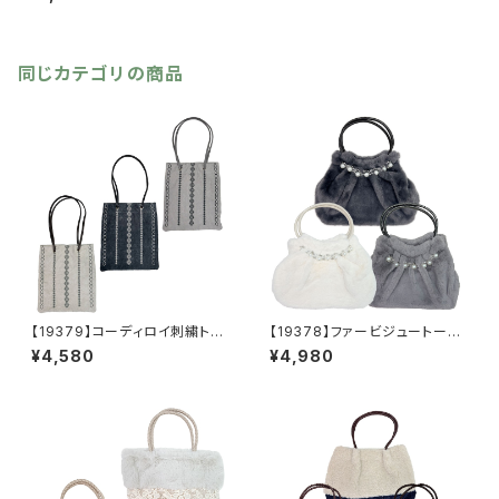
ス 秋カラー ビーズピアス
ビーズアクセ ピンクベージ
ュ ブラウンアクセサリー ゴー
ルドメタル 揺れる 秋冬アク
セ
同じカテゴリの商品
【19379】コーディロイ刺繍トー
【19378】ファービジュートート
トバッグ【送料無料】秋冬バッ
【送料無料】秋冬バッグ 新作
¥4,580
¥4,980
グ 新作