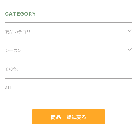
ッグカラー オケージョン
タル 秋冬アクセ
CATEGORY
商品カテゴリ
アクセサリー
シーズン
ネックレス
バッグ
オケージョン
その他
イヤリング
ベルト
春夏
ALL
ブローチ
ストール
秋冬
商品一覧に戻る
ブレスレット
帽子
通年