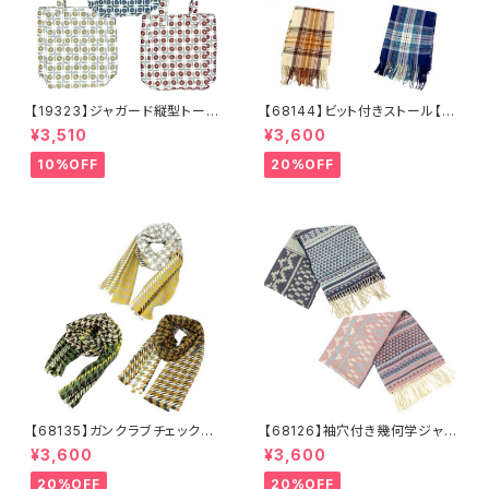
【19323】ジャガード縦型トート
【68144】ビット付きストール【送
【送料無料】トレンド トートバッ
料無料】チェック柄 大判ストー
¥3,510
¥3,600
グ ジャガードバッグ ジャガー
ル チェックストール アイボリ
ド生地 花柄 グレーベージ
ー ベージュ レッド ネイビ
10%OFF
20%OFF
ュ アイボリー ライトグレー
ー フリンジ マフラー ひざ
シーズンレス
掛け 防寒 秋冬 ストールク
リップ クリップ付き
【68135】ガンクラブチェックスト
【68126】袖穴付き幾何学ジャガ
ール【送料無料】マフラー 防
ードストール【送料無料】袖付き
¥3,600
¥3,600
寒 チェック柄 千鳥柄 千鳥
ストール ジャガード織り リバ
格子 マスタード キャメル
ーシブル 幾何学柄 防寒 フ
20%OFF
20%OFF