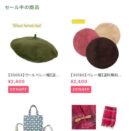
セール中の商品
【30054】ウールベレー帽【送料
【30180】ベレー帽【送料無料】
無料】帽子 カーキ グリー
フレンチ ベーシック 無地
¥2,400
¥2,400
ン 秋冬 フェルトベレー レト
ベージュ パープル ブラウ
ロ 無地 チョボ シンプル
ン シンプル ハット 秋冬
20%OFF
20%OFF
ウールベレー バスクベレー