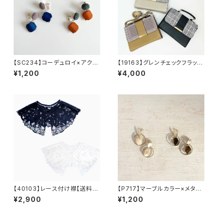
【SC234】コーデュロイ×アクリ
【19163】グレンチェックフラップ
ルイヤリング【送料無料】イヤー
ショルダーバッグ【送料無料】チ
¥1,200
¥4,000
アクセ カラーイヤリング 秋
ェック柄 合皮バッグ 合成皮
冬アクセ アクセサリー カラ
革 スクエアバッグ 2WAY
ーパーツ
ハンドバッグ 肩掛け 斜め掛
け クラッチバッグ ショルダー
ストラップ クラシカル レトロ
ブラック グレー ブラウン
【40103】レース付け襟【送料無
【P717】マーブルカラー×メタル
料】トレンド ビッグつけ襟 フ
リングピアス【送料無料】秋カラ
¥2,900
¥1,200
リーサイズ レース襟 カットワ
ー 秋ピアス 揺れる レト
ークレース 重ね着 つけ襟
ロ カラーピアス アクセサリ
レイヤード つけ衿 えり ビ
ー アクリルカラー ゴールドメ