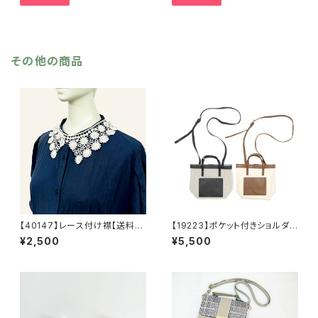
カーキ リサイクルポリエステ
リンジ 秋冬 羽織 ポンチ
ル 羽織 秋冬
ョ ひざ掛け リサイクルポリ
エステル マフラー ショール
その他の商品
【40147】レース付け襟【送料無
【19223】ポケット付きショルダ
料】ナチュラル系 ガーリー つ
ーバッグ【送料無料】ハンドバッ
¥2,500
¥5,500
け襟 レース襟 襟ネックレ
グ 無地バッグ PUバッグ 綿
ス 花柄
混生地 合成皮革 ベージュ
ブラック