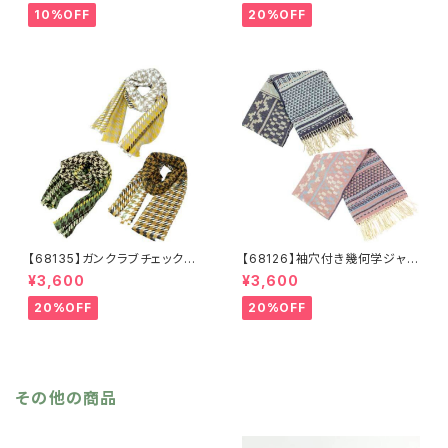
ド生地 花柄 グレーベージ
ー ベージュ レッド ネイビ
10%OFF
20%OFF
ュ アイボリー ライトグレー
ー フリンジ マフラー ひざ
シーズンレス
掛け 防寒 秋冬 ストールク
リップ クリップ付き
【68135】ガンクラブチェックスト
【68126】袖穴付き幾何学ジャガ
ール【送料無料】マフラー 防
ードストール【送料無料】袖付き
¥3,600
¥3,600
寒 チェック柄 千鳥柄 千鳥
ストール ジャガード織り リバ
格子 マスタード キャメル
ーシブル 幾何学柄 防寒 フ
20%OFF
20%OFF
カーキ リサイクルポリエステ
リンジ 秋冬 羽織 ポンチ
ル 羽織 秋冬
ョ ひざ掛け リサイクルポリ
エステル マフラー ショール
その他の商品