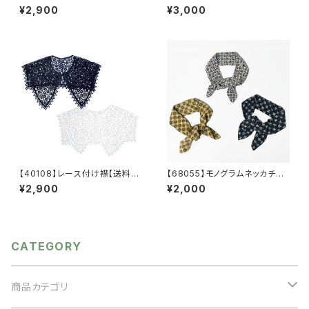
料】トレンド ビッグつけ襟 フ
グ【送料無料】ミニショルダー
¥2,900
¥3,000
リーサイズ レース襟 重ね
合皮バッグ 雑材バッグ ポリ
着 つけ襟 レイヤード つけ
プロピレン 異素材 コンパク
衿 えり ビッグカラー オケ
ト ブラック ブラウン アイボ
ージョン
リー バイカラー 夏バッグ
【40108】レース付け襟【送料無
【68055】モノグラムネッカチー
料】トレンド ビッグつけ襟 フ
フ【送料無料】花柄 スカーフ
¥2,900
¥2,000
リーサイズ レース襟 重ね
ネックウェア プリントスカー
着 つけ襟 レイヤード つけ
フ ブレスレット アレンジ フ
衿 えり ビッグカラー セーラ
ラワー ブラック ホワイト ブ
ーカラー フラワーレース オ
ラウン
ケージョン
CATEGORY
商品カテゴリ