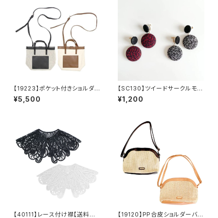
【19223】ポケット付きショルダ
【SC130】ツイードサークルモチ
ーバッグ【送料無料】ハンドバッ
ーフイヤリング【送料無料】秋冬
¥5,500
¥1,200
グ 無地バッグ PUバッグ 綿
アクセ サークルイヤリング
混生地 合成皮革 ベージュ
秋冬イヤリンぐ 大人可愛い
ブラック
クラシカル ボルドーアクセ
ブラック ブラックアクセ ボリ
ュームアクセ 大ぶりあクセ
大ぶりアクセ アクセサリー
【40111】レース付け襟【送料無
【19120】PP合皮ショルダーバッ