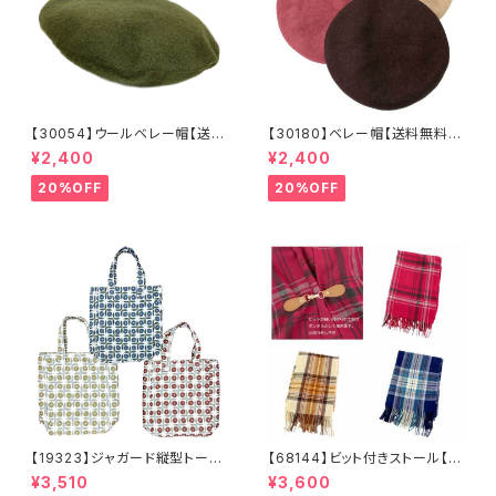
【30054】ウールベレー帽【送料
【30180】ベレー帽【送料無料】
無料】帽子 カーキ グリー
フレンチ ベーシック 無地
¥2,400
¥2,400
ン 秋冬 フェルトベレー レト
ベージュ パープル ブラウ
ロ 無地 チョボ シンプル
ン シンプル ハット 秋冬
20%OFF
20%OFF
ウールベレー バスクベレー
【19323】ジャガード縦型トート
【68144】ビット付きストール【送
【送料無料】トレンド トートバッ
料無料】チェック柄 大判ストー
¥3,510
¥3,600
グ ジャガードバッグ ジャガー
ル チェックストール アイボリ