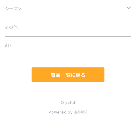
アクセサリー
シーズン
ネックレス
バッグ
オケージョン
その他
イヤリング
ベルト
春夏
ALL
ブローチ
ストール
秋冬
商品一覧に戻る
ブレスレット
帽子
通年
ヘアアクセ
マスク関連
© ysltd
Powered by
ピアス
手袋
リング（指輪）