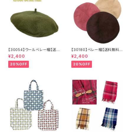
【30054】ウールベレー帽【送料
【30180】ベレー帽【送料無料】
無料】帽子 カーキ グリー
フレンチ ベーシック 無地
¥2,400
¥2,400
ン 秋冬 フェルトベレー レト
ベージュ パープル ブラウ
ロ 無地 チョボ シンプル
ン シンプル ハット 秋冬
20%OFF
20%OFF
ウールベレー バスクベレー