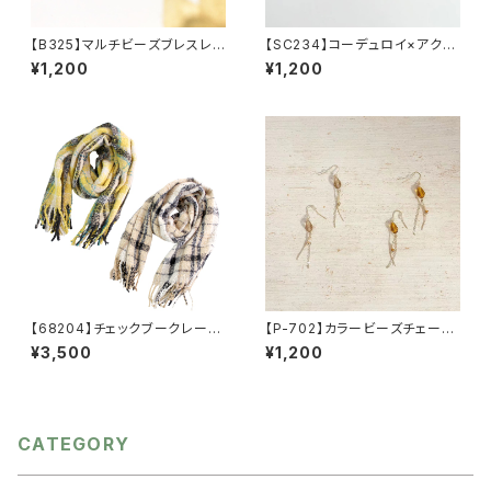
【B325】マルチビーズブレスレッ
【SC234】コーデュロイ×アクリ
ト【送料無料】
ルイヤリング【送料無料】イヤー
¥1,200
¥1,200
アクセ カラーイヤリング 秋
冬アクセ アクセサリー カラ
ーパーツ
【68204】チェックブークレース
【P-702】カラービーズチェーン
トール【送料無料】マフラー ブ
ピアス【送料無料】フックピア
¥3,500
¥1,200
ークレー ブロックチェック柄
ス 秋カラー ビーズピアス
チェックストール ふわふわ マ
ビーズアクセ ピンクベージ
スタード ベージュ マルチカ
ュ ブラウンアクセサリー ゴー
ラー リサイクルポリエステ
ルドメタル 揺れる 秋冬アク
ル フリンジ ひざ掛け 羽織
セ
CATEGORY