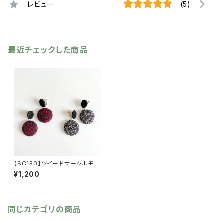
レビュー
(5)
最近チェックした商品
【SC130】ツイードサークルモチ
ーフイヤリング【送料無料】秋冬
¥1,200
アクセ サークルイヤリング
秋冬イヤリンぐ 大人可愛い
クラシカル ボルドーアクセ
ブラック ブラックアクセ ボリ
ュームアクセ 大ぶりあクセ
同じカテゴリの商品
大ぶりアクセ アクセサリー