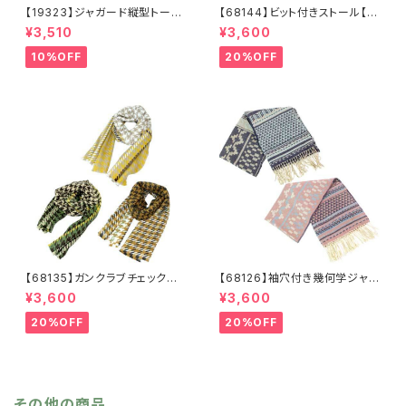
【19323】ジャガード縦型トート
【68144】ビット付きストール【送
【送料無料】トレンド トートバッ
料無料】チェック柄 大判ストー
¥3,510
¥3,600
グ ジャガードバッグ ジャガー
ル チェックストール アイボリ
ド生地 花柄 グレーベージ
ー ベージュ レッド ネイビ
10%OFF
20%OFF
ュ アイボリー ライトグレー
ー フリンジ マフラー ひざ
シーズンレス
掛け 防寒 秋冬 ストールク
リップ クリップ付き
【68135】ガンクラブチェックスト
【68126】袖穴付き幾何学ジャガ
ール【送料無料】マフラー 防
ードストール【送料無料】袖付き
¥3,600
¥3,600
寒 チェック柄 千鳥柄 千鳥
ストール ジャガード織り リバ
格子 マスタード キャメル
ーシブル 幾何学柄 防寒 フ
20%OFF
20%OFF
カーキ リサイクルポリエステ
リンジ 秋冬 羽織 ポンチ
ル 羽織 秋冬
ョ ひざ掛け リサイクルポリ
エステル マフラー ショール
その他の商品