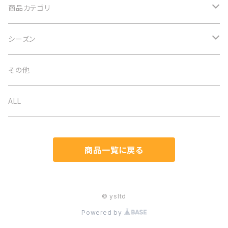
商品カテゴリ
アクセサリー
シーズン
ネックレス
バッグ
オケージョン
その他
イヤリング
ベルト
春夏
ALL
ブローチ
ストール
秋冬
商品一覧に戻る
ブレスレット
帽子
通年
ヘアアクセ
マスク関連
© ysltd
Powered by
ピアス
手袋