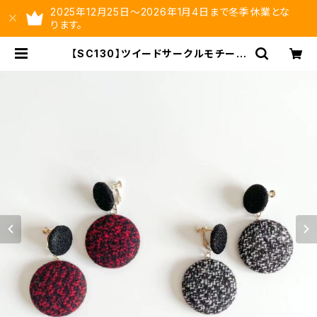
2025年12月25日～2026年1月4日まで冬季休業とな
ります。
【SC130】ツイードサークルモチーフ
イヤリング【送料無料】秋冬アクセ サ
ークルイヤリング 秋冬イヤリンぐ
大人可愛い クラシカル ボルドー
アクセ ブラック ブラックアクセ
ボリュームアクセ 大ぶりあクセ 大
ぶりアクセ アクセサリー | ysltd