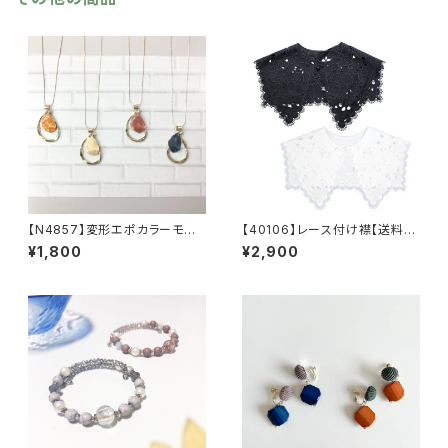
【N4857】変形エポカラーモチ
【40106】レース付け襟【送料無
ーフネックレス【送料無料】
料】トレンド ビッグつけ襟 フ
¥1,800
¥2,900
リーサイズ レースエリ カット
ワークレース 重ね着 付け
襟 レイヤード 付け襟 襟
ビッグカラー セーラーカラー
オケージョン