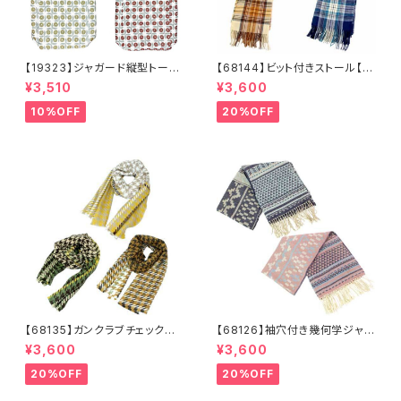
【19323】ジャガード縦型トート
【68144】ビット付きストール【送
【送料無料】トレンド トートバッ
料無料】チェック柄 大判ストー
¥3,510
¥3,600
グ ジャガードバッグ ジャガー
ル チェックストール アイボリ
ド生地 花柄 グレーベージ
ー ベージュ レッド ネイビ
10%OFF
20%OFF
ュ アイボリー ライトグレー
ー フリンジ マフラー ひざ
シーズンレス
掛け 防寒 秋冬 ストールク
リップ クリップ付き
【68135】ガンクラブチェックスト
【68126】袖穴付き幾何学ジャガ
ール【送料無料】マフラー 防
ードストール【送料無料】袖付き
¥3,600
¥3,600
寒 チェック柄 千鳥柄 千鳥
ストール ジャガード織り リバ
格子 マスタード キャメル
ーシブル 幾何学柄 防寒 フ
20%OFF
20%OFF
カーキ リサイクルポリエステ
リンジ 秋冬 羽織 ポンチ
ル 羽織 秋冬
ョ ひざ掛け リサイクルポリ