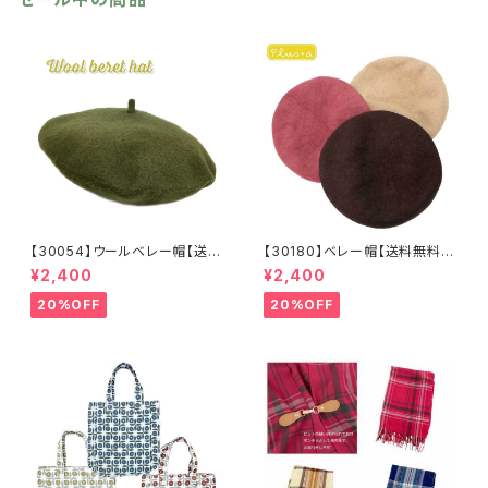
【30054】ウールベレー帽【送料
【30180】ベレー帽【送料無料】
無料】帽子 カーキ グリー
フレンチ ベーシック 無地
¥2,400
¥2,400
ン 秋冬 フェルトベレー レト
ベージュ パープル ブラウ
ロ 無地 チョボ シンプル
ン シンプル ハット 秋冬
20%OFF
20%OFF
ウールベレー バスクベレー