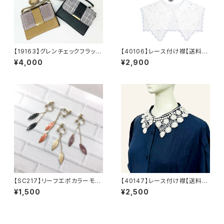
【19163】グレンチェックフラップ
【40106】レース付け襟【送料無
ショルダーバッグ【送料無料】チ
料】トレンド ビッグつけ襟 フ
¥4,000
¥2,900
ェック柄 合皮バッグ 合成皮
リーサイズ レースエリ カット
革 スクエアバッグ 2WAY
ワークレース 重ね着 付け
ハンドバッグ 肩掛け 斜め掛
襟 レイヤード 付け襟 襟
け クラッチバッグ ショルダー
ビッグカラー セーラーカラー
ストラップ クラシカル レトロ
オケージョン
ブラック グレー ブラウン
【SC217】リーフエポカラーモチ
【40147】レース付け襟【送料無
ーフイヤリング【送料無料】
料】ナチュラル系 ガーリー つ
¥1,500
¥2,500
け襟 レース襟 襟ネックレ
ス 花柄