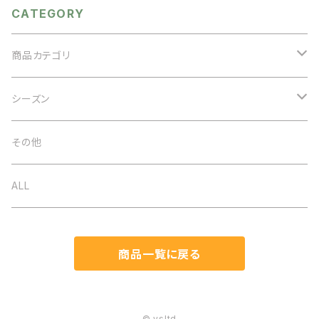
CATEGORY
商品カテゴリ
アクセサリー
シーズン
ネックレス
バッグ
オケージョン
その他
イヤリング
ベルト
春夏
ALL
ブローチ
ストール
秋冬
商品一覧に戻る
ブレスレット
帽子
通年
ヘアアクセ
マスク関連
© ysltd