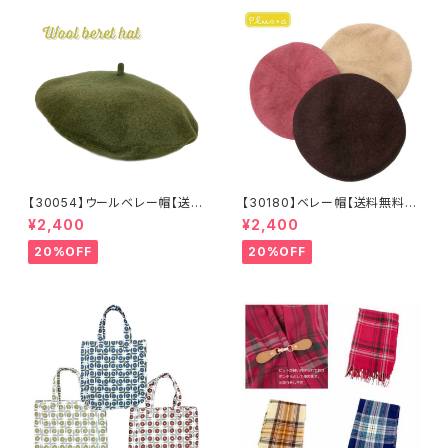
【30054】ウールベレー帽【送料
【30180】ベレー帽【送料無料】
無料】帽子 カーキ グリー
フレンチ ベーシック 無地
¥2,400
¥2,400
ン 秋冬 フェルトベレー レト
ベージュ パープル ブラウ
ロ 無地 チョボ シンプル
ン シンプル ハット 秋冬
20%OFF
20%OFF
ウールベレー バスクベレー