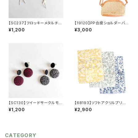
【SC237】フロッキーメタルチェ
【19120】PP合皮ショルダーバッ
ーンウェーブイヤリング【送料無
グ【送料無料】ミニショルダー
¥1,200
¥3,000
料】フロッキー玉 秋冬イヤリン
合皮バッグ 雑材バッグ ポリ
グ フロッキーイヤリング 秋
プロピレン 異素材 コンパク
冬アクセ アクセサリー ボル
ト ブラック ブラウン アイボ
ドーアクセ ブラック ゴールド
リー バイカラー 夏バッグ
チェーン
【SC130】ツイードサークルモチ
【68193】ソフトアクリルプリント
ーフイヤリング【送料無料】秋冬
刺繍ストール【送料無料】リーフ
¥1,200
¥2,900
アクセ サークルイヤリング
プリント 葉っぱ柄 リーフ
秋冬イヤリンぐ 大人可愛い
柄 UV対策 冷房対策 花
クラシカル ボルドーアクセ
柄 プリント柄 リーフ ナチュ
ブラック ブラックアクセ ボリ
ラル 大人 かわいい stole
ュームアクセ 大ぶりあクセ
CATEGORY
大ぶりアクセ アクセサリー