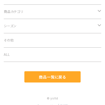
商品カテゴリ
アクセサリー
シーズン
ネックレス
バッグ
オケージョン
その他
イヤリング
ベルト
春夏
ALL
ブローチ
ストール
秋冬
商品一覧に戻る
ブレスレット
帽子
通年
ヘアアクセ
マスク関連
© ysltd