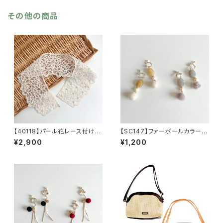
その他の商品
【40118】パール花レース付け襟
【SC147】ファーボールカラーイ
【送料無料】トレンド つけ襟
ヤリング【送料無料】ファーイヤ
¥2,900
¥1,200
フラワーレース パール付け
リング フェイクファー ポンポ
襟 花柄レース レース襟 付
ン 秋冬アクセ ファーボール
け襟 結婚式 パーティー 二
モチーフ 秋冬コーデ パール
次会 ドレス ガーリー 襟
イヤリング アクリルイヤリン
花柄レース レース襟 付け
グ 大人かわいい イヤーアク
襟 結婚式 パーティー 二次
セ アイボリー グレー アク
会 ドレス ガーリー フェミニ
セサリー
ン カジュアル アイボリー
ファッション雑貨 おしゃれ シ
ーズンレス ギフト