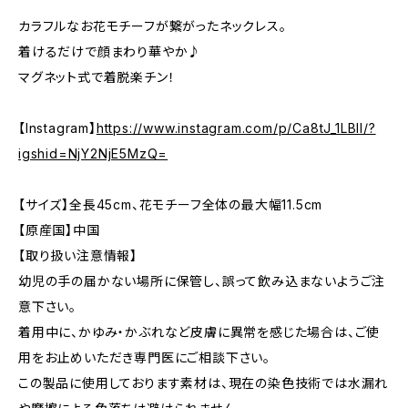
カラフルなお花モチーフが繋がったネックレス。
着けるだけで顔まわり華やか♪
マグネット式で着脱楽チン！
【Instagram】
https://www.instagram.com/p/Ca8tJ_1LBII/?
igshid=NjY2NjE5MzQ=
【サイズ】全長45cm、花モチーフ全体の最大幅11.5cm
【原産国】中国
【取り扱い注意情報】
幼児の手の届かない場所に保管し、誤って飲み込まないようご注
意下さい。
着用中に、かゆみ・かぶれなど皮膚に異常を感じた場合は、ご使
用をお止めいただき専門医にご相談下さい。
この製品に使用しております素材は、現在の染色技術では水漏れ