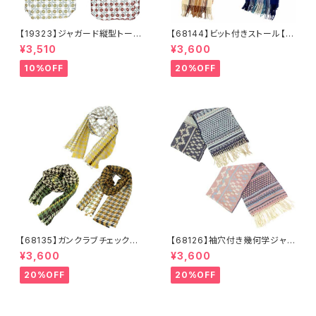
【19323】ジャガード縦型トート
【68144】ビット付きストール【送
【送料無料】トレンド トートバッ
料無料】チェック柄 大判ストー
¥3,510
¥3,600
グ ジャガードバッグ ジャガー
ル チェックストール アイボリ
ド生地 花柄 グレーベージ
ー ベージュ レッド ネイビ
10%OFF
20%OFF
ュ アイボリー ライトグレー
ー フリンジ マフラー ひざ
シーズンレス
掛け 防寒 秋冬 ストールク
リップ クリップ付き
【68135】ガンクラブチェックスト
【68126】袖穴付き幾何学ジャガ
ール【送料無料】マフラー 防
ードストール【送料無料】袖付き
¥3,600
¥3,600
寒 チェック柄 千鳥柄 千鳥
ストール ジャガード織り リバ
格子 マスタード キャメル
ーシブル 幾何学柄 防寒 フ
20%OFF
20%OFF
カーキ リサイクルポリエステ
リンジ 秋冬 羽織 ポンチ
ル 羽織 秋冬
ョ ひざ掛け リサイクルポリ
エステル マフラー ショール