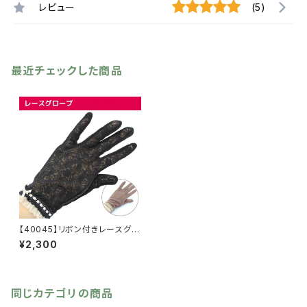
レビュー
(5)
最近チェックした商品
【40045】リボン付きレースグロ
ーブ【送料無料】手袋 UV対
¥2,300
策 紫外線対策 日焼け防
止 レース手袋 リボン手袋
リボングローブ サマーグロー
ブ 春夏 プレゼント ギフ
ト 滑り止め
同じカテゴリの商品