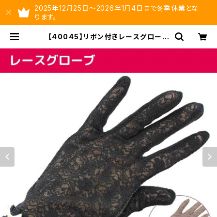
2025年12月25日～2026年1月4日まで冬季休業とな
ります。
【40045】リボン付きレースグローブ
【送料無料】手袋 UV対策 紫外線
対策 日焼け防止 レース手袋 リ
ボン手袋 リボングローブ サマーグ
ローブ 春夏 プレゼント ギフト
滑り止め | ysltd