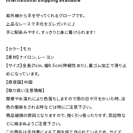
International shipping available
紫外線から手を守ってくれるグローブです。
上品なレースで手元をエレガントに♪
手に馴染みやすく、すっきりと身に着けられます！
【カラー】モカ
【素材】ナイロン、レーヨン
【サイズ】全長21cm、幅8.5cm(伸縮性あり)、裏ゴム加工で滑り止
めになっています。
【原産国】中国
【取り扱い注意情報】
摩擦や水濡れにより色落ちしますので雨の日や汗をかいた時、淡
色の服装をされる時などは特にご注意下さい。
商品破損の原因となりますので、強く引っ張ったりせず、突起物な
どに絡まぬようご注意下さい。
この商品は手作業による工程を経て作られているため、サイズ、