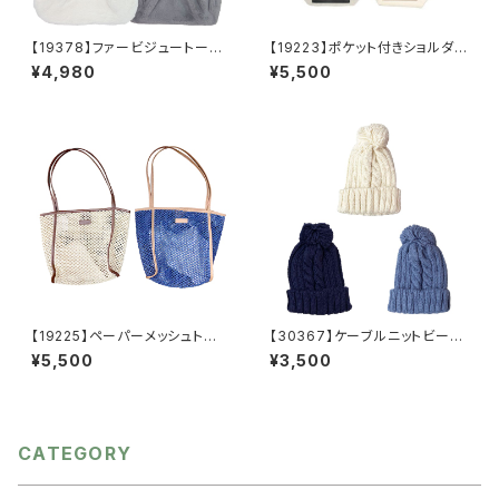
【19378】ファービジュートート
【19223】ポケット付きショルダ
【送料無料】秋冬バッグ 新作
ーバッグ【送料無料】ハンドバッ
¥4,980
¥5,500
グ 無地バッグ PUバッグ 綿
混生地 合成皮革 ベージュ
ブラック
【19225】ペーパーメッシュトート
【30367】ケーブルニットビーニ
バッグ【送料無料】パイピング
ー
¥5,500
¥3,500
インナーバッグ 巾着付き ナ
チュラル ブルー ペーパー素
材 メッシュ サステナブル シ
ンプル 夏
CATEGORY