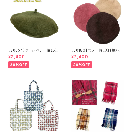
【30054】ウールベレー帽【送料
【30180】ベレー帽【送料無料】
無料】帽子 カーキ グリー
フレンチ ベーシック 無地
¥2,400
¥2,400
ン 秋冬 フェルトベレー レト
ベージュ パープル ブラウ
ロ 無地 チョボ シンプル
ン シンプル ハット 秋冬
20%OFF
20%OFF
ウールベレー バスクベレー