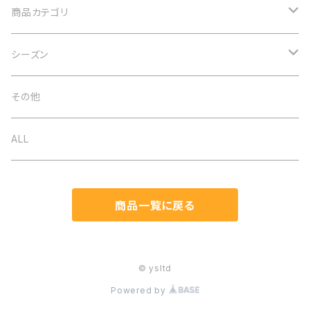
商品カテゴリ
アクセサリー
シーズン
ネックレス
バッグ
オケージョン
その他
イヤリング
ベルト
春夏
ALL
ブローチ
ストール
秋冬
商品一覧に戻る
ブレスレット
帽子
通年
ヘアアクセ
マスク関連
© ysltd
Powered by
ピアス
手袋