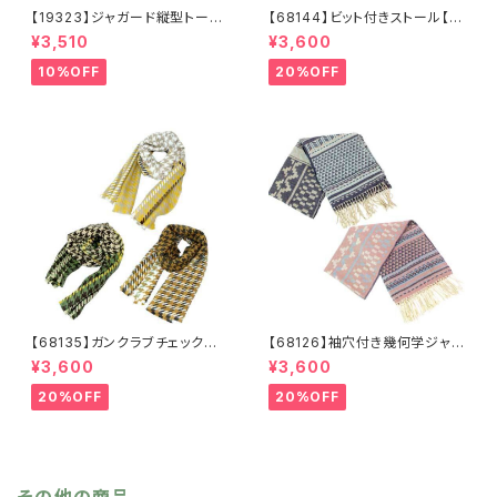
【19323】ジャガード縦型トート
【68144】ビット付きストール【送
【送料無料】トレンド トートバッ
料無料】チェック柄 大判ストー
¥3,510
¥3,600
グ ジャガードバッグ ジャガー
ル チェックストール アイボリ
ド生地 花柄 グレーベージ
ー ベージュ レッド ネイビ
10%OFF
20%OFF
ュ アイボリー ライトグレー
ー フリンジ マフラー ひざ
シーズンレス
掛け 防寒 秋冬 ストールク
リップ クリップ付き
【68135】ガンクラブチェックスト
【68126】袖穴付き幾何学ジャガ
ール【送料無料】マフラー 防
ードストール【送料無料】袖付き
¥3,600
¥3,600
寒 チェック柄 千鳥柄 千鳥
ストール ジャガード織り リバ
格子 マスタード キャメル
ーシブル 幾何学柄 防寒 フ
20%OFF
20%OFF
カーキ リサイクルポリエステ
リンジ 秋冬 羽織 ポンチ
ル 羽織 秋冬
ョ ひざ掛け リサイクルポリ
エステル マフラー ショール