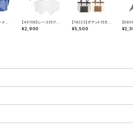
ーメッ
【40108】レース付け襟
【19223】ポケット付きシ
【68
【送料
【送料無料】トレンド
ョルダーバッグ【送料無
ル【送
¥2,900
¥5,500
¥2,3
 イン
ビッグつけ襟 フリーサ
料】ハンドバッグ 無地
ール
着付
イズ レース襟 重ね
バッグ PUバッグ 綿
レイ
ブル
着 つけ襟 レイヤー
混生地 合成皮革 ベ
レディ
材 メ
ド つけ衿 えり ビッ
ージュ ブラック
ナブル
グカラー セーラーカラ
ー フラワーレース
オケージョン