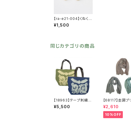
【ra-e21-004】くねくね
デザインピアス 【送料
¥1,500
無料】ゴールド シルバ
ー
同じカテゴリの商品
【18963】テープ刺繍ト
【68117】杢調
ートバッグ【送料無料】
ストール【送料無
¥5,500
¥2,610
刺繍バッグ ベトナムバ
ディース ショー
ッグ エスニック ミニ
サイクルポリエ
10%OFF
トート ナチュラルバッ
紫外線対策 
グ ブルー カーキ
春 夏 秋 マ
ー くすみカラ
ージュ グリー