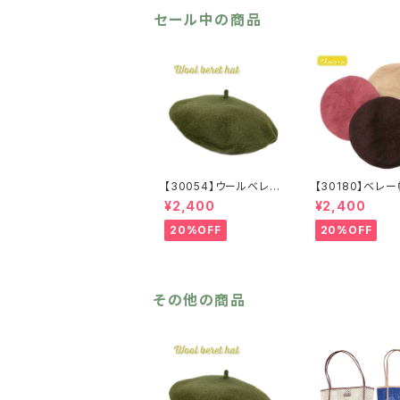
イビー 母の日
セール中の商品
ト
【30054】ウールベレー
【30180】ベレ
帽【送料無料】帽子 カ
料無料】フレンチ
¥2,400
¥2,400
ーキ グリーン 秋
シック 無地 
冬 フェルトベレー レ
ュ パープル ブ
20%OFF
20%OFF
トロ 無地 チョボ
ン シンプル 
シンプル
秋冬 ウール
バスクベレー
その他の商品