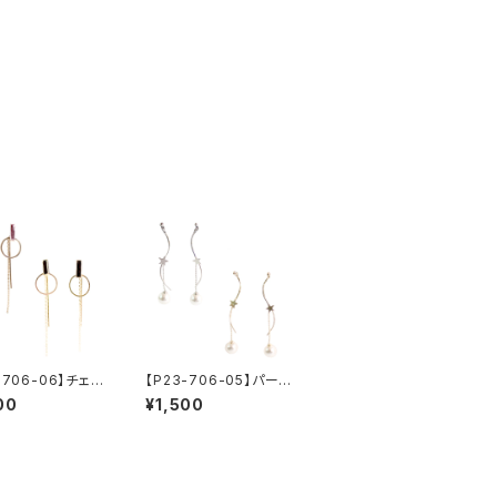
-706-06】チェー
【P23-706-05】パール
下がりピアス【送
＆星ぶら下がりピアス
00
¥1,500
】ピアス ぶら下
【送料無料】パール
ピアス ブラック
星 スター ピアス
 シンプル
ぶら下がり