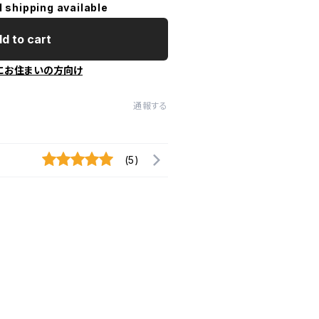
l shipping available
d to cart
にお住まいの方向け
通報する
(5)