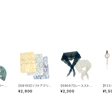
プリーツ
【68193】ソフトアクリル
【68067】レースストー
【P23
料】レ
プリント刺繍ストール
ル【送料無料】三角スト
ンぶら
¥2,900
¥2,300
¥1,5
ル リ
【送料無料】リーフプリ
ール 羽織 つけ襟
料無料
ステル
ント 葉っぱ柄 リーフ
レイヤード スカーフ
がり
羽織り
柄 UV対策 冷房対
レディース
レッド
フラ
策 花柄 プリント
ー ベ
柄 リーフ ナチュラ
ン ネ
ル 大人 かわいい