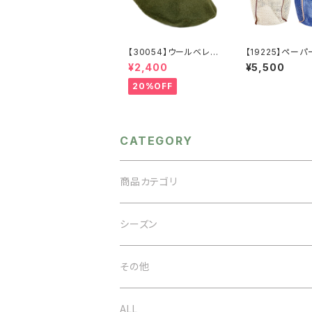
【30054】ウールベレー
【19225】ペーパ
帽【送料無料】帽子 カ
シュトートバッグ
¥2,400
¥5,500
ーキ グリーン 秋
無料】パイピング
冬 フェルトベレー レ
ナーバッグ 巾
20%OFF
トロ 無地 チョボ
き ナチュラル 
シンプル
ー ペーパー素
ッシュ サステ
シンプル 夏
CATEGORY
商品カテゴリ
アクセサリー
シーズン
ネックレス
バッグ
オケージョン
その他
イヤリング
ベルト
春夏
ALL