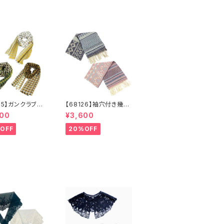
135】ガンクラブチ
【68126】袖穴付き幾何
ストール【送料無
学ジャガードストール
600
¥3,600
フラー 防寒 チ
【送料無料】袖付きスト
柄 千鳥柄 千
ール ジャガード織
OFF
20%OFF
子 マスタード
り リバーシブル 幾
ル カーキ リサ
何学柄 防寒 フリン
ルポリエステル
ジ 秋冬 羽織 ポン
 秋冬
チョ ひざ掛け リサイ
クルポリエステル マフ
ラー ショール