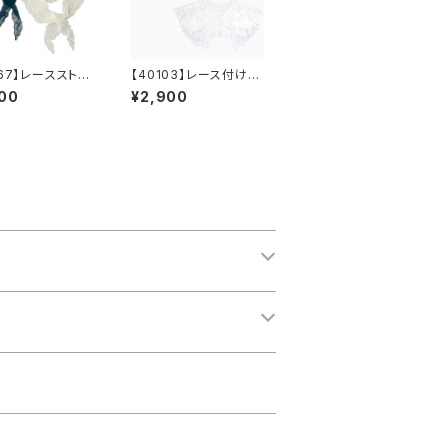
067】レースストー
【40103】レース付け襟
料無料】三角スト
【送料無料】トレンド
00
¥2,900
 羽織 つけ襟
ビッグつけ襟 フリーサ
ヤード スカーフ
イズ レース襟 カット
ース
ワークレース 重ね
着 つけ襟 レイヤー
ド つけ衿 えり ビッ
グカラー オケージョン