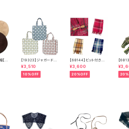
 ギフ
stole
ー帽【送
【19323】ジャガード縦
【68144】ビット付きスト
【68
 ベー
型トート【送料無料】トレ
ール【送料無料】チェッ
ェック
¥3,510
¥3,600
¥3,
ベージ
ンド トートバッグ ジ
ク柄 大判ストール
料】マ
ラウ
ャガードバッグ ジャガ
チェックストール アイ
ェック
10%OFF
20%OFF
20%
ハット
ード生地 花柄 グレ
ボリー ベージュ レ
鳥格
ベレー
ーベージュ アイボリ
ッド ネイビー フリン
キャメ
ー ライトグレー シー
ジ マフラー ひざ掛
イク
ズンレス
け 防寒 秋冬 スト
羽織
ールクリップ クリップ
付き