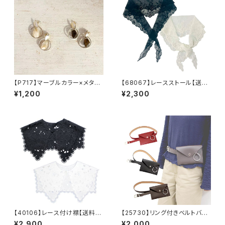
【P717】マーブルカラー×メタル
【68067】レースストール【送料
リングピアス【送料無料】秋カラ
無料】三角ストール 羽織 つ
¥1,200
¥2,300
ー 秋ピアス 揺れる レト
け襟 レイヤード スカーフ
ロ カラーピアス アクセサリ
レディース
ー アクリルカラー ゴールドメ
タル 秋冬アクセ
【40106】レース付け襟【送料無
【25730】リング付きベルトバッ
料】トレンド ビッグつけ襟 フ
グ【送料無料】ウエストバッグ
¥2,900
¥2,000