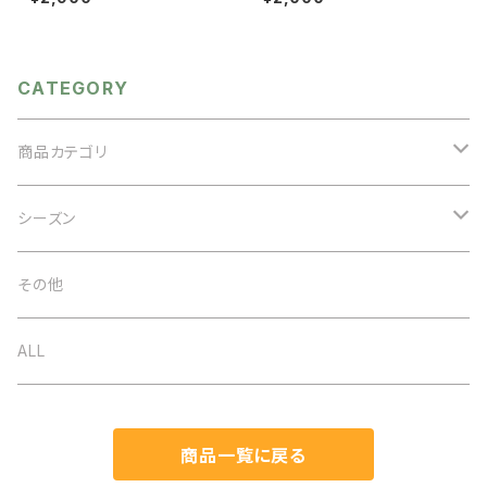
リーサイズ レースエリ カット
ミニバッグ ベルトポーチ ウエ
ワークレース 重ね着 付け
ストポーチ 合皮バッグ スマ
襟 レイヤード 付け襟 襟
ホポーチ スマホバッグ バッ
ビッグカラー セーラーカラー
グベルト ハンズフリー 無
オケージョン
地 合成皮革 カジュアル シ
CATEGORY
ーズンレス ユニセックス レ
ディース メンズ ブラック ブ
ラウン レッド
商品カテゴリ
アクセサリー
シーズン
ネックレス
バッグ
オケージョン
その他
イヤリング
ベルト
春夏
ALL
ブローチ
ストール
秋冬
商品一覧に戻る
ブレスレット
帽子
通年