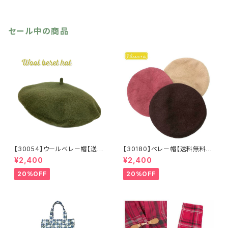
セール中の商品
【30054】ウールベレー帽【送料
【30180】ベレー帽【送料無料】
無料】帽子 カーキ グリー
フレンチ ベーシック 無地
¥2,400
¥2,400
ン 秋冬 フェルトベレー レト
ベージュ パープル ブラウ
ロ 無地 チョボ シンプル
ン シンプル ハット 秋冬
20%OFF
20%OFF
ウールベレー バスクベレー