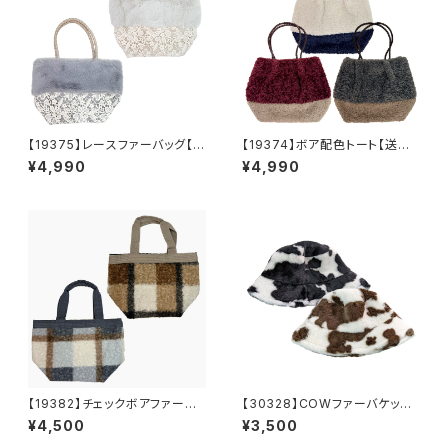
【19375】レースファーバッグ【送
【19374】ボア配色トート【送料
料無料】秋冬バッグ 新作
無料】秋冬バッグ 新作
¥4,990
¥4,990
【19382】チェックボアファート
【30328】COWファーバケッ
ート【送料無料】秋冬バッグ 新
ト 牛柄 ファー 暖かい 防
¥4,500
¥3,500
作
寒 冬帽子