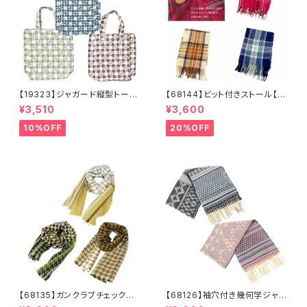
【19323】ジャガード縦型トート
【68144】ビット付きストール【送
【送料無料】トレンド トートバッ
料無料】チェック柄 大判ストー
¥3,510
¥3,600
グ ジャガードバッグ ジャガー
ル チェックストール アイボリ
ド生地 花柄 グレーベージ
ー ベージュ レッド ネイビ
10%OFF
20%OFF
ュ アイボリー ライトグレー
ー フリンジ マフラー ひざ
シーズンレス
掛け 防寒 秋冬 ストールク
リップ クリップ付き
【68135】ガンクラブチェックスト
【68126】袖穴付き幾何学ジャガ
ール【送料無料】マフラー 防
ードストール【送料無料】袖付き