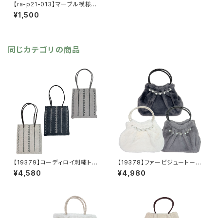
【ra-p21-013】マーブル模様イ
ヤリング【送料無料】グレー パ
¥1,500
ープル
同じカテゴリの商品
【19379】コーディロイ刺繍トー
【19378】ファービジュートート
トバッグ【送料無料】秋冬バッ
【送料無料】秋冬バッグ 新作
¥4,580
¥4,980
グ 新作