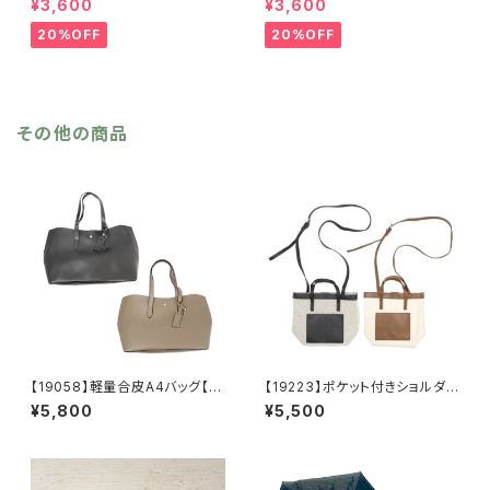
¥3,600
¥3,600
寒 チェック柄 千鳥柄 千鳥
ストール ジャガード織り リバ
格子 マスタード キャメル
ーシブル 幾何学柄 防寒 フ
20%OFF
20%OFF
カーキ リサイクルポリエステ
リンジ 秋冬 羽織 ポンチ
ル 羽織 秋冬
ョ ひざ掛け リサイクルポリ
エステル マフラー ショール
その他の商品
【19058】軽量合皮A4バッグ【送
【19223】ポケット付きショルダ
料無料】PUバッグ トートバッ
ーバッグ【送料無料】ハンドバッ
¥5,800
¥5,500
グ 無地 シンプル 肩掛けバ
グ 無地バッグ PUバッグ 綿
ッグ ビジネス 通勤 通学
混生地 合成皮革 ベージュ
デイリー ベージュ ブラック
ブラック