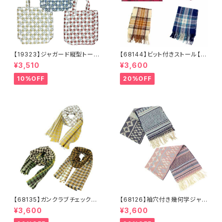
【19323】ジャガード縦型トート
【68144】ビット付きストール【送
【送料無料】トレンド トートバッ
料無料】チェック柄 大判ストー
¥3,510
¥3,600
グ ジャガードバッグ ジャガー
ル チェックストール アイボリ
ド生地 花柄 グレーベージ
ー ベージュ レッド ネイビ
10%OFF
20%OFF
ュ アイボリー ライトグレー
ー フリンジ マフラー ひざ
シーズンレス
掛け 防寒 秋冬 ストールク
リップ クリップ付き
【68135】ガンクラブチェックスト
【68126】袖穴付き幾何学ジャガ
ール【送料無料】マフラー 防
ードストール【送料無料】袖付き
¥3,600
¥3,600
寒 チェック柄 千鳥柄 千鳥
ストール ジャガード織り リバ
格子 マスタード キャメル
ーシブル 幾何学柄 防寒 フ