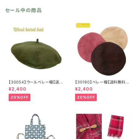
セール中の商品
【30054】ウールベレー帽【送料
【30180】ベレー帽【送料無料】
無料】帽子 カーキ グリー
フレンチ ベーシック 無地
¥2,400
¥2,400
ン 秋冬 フェルトベレー レト
ベージュ パープル ブラウ
ロ 無地 チョボ シンプル
ン シンプル ハット 秋冬
20%OFF
20%OFF
ウールベレー バスクベレー