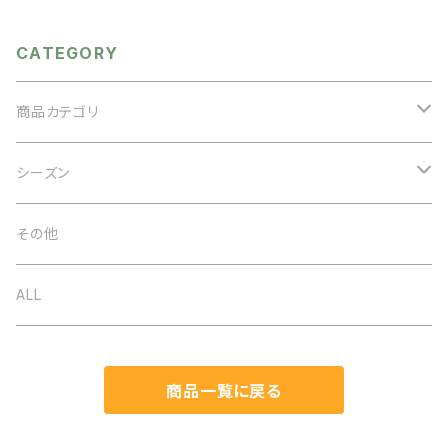
り 立ち襟 スタンドカラー
ハンドバッグ 肩掛け 斜め掛
おしゃれ 大人かわいい 白
け クラッチバッグ ショルダー
ストラップ クラシカル レトロ
CATEGORY
ブラック グレー ブラウン
商品カテゴリ
アクセサリー
シーズン
ネックレス
バッグ
オケージョン
その他
イヤリング
ベルト
春夏
ALL
ブローチ
ストール
秋冬
商品一覧に戻る
ブレスレット
帽子
通年