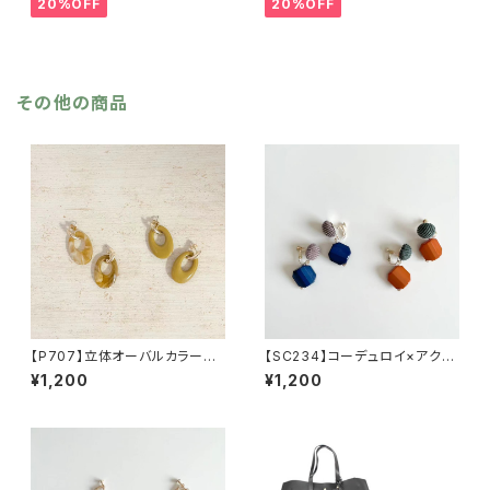
20%OFF
20%OFF
カーキ リサイクルポリエステ
リンジ 秋冬 羽織 ポンチ
ル 羽織 秋冬
ョ ひざ掛け リサイクルポリ
エステル マフラー ショール
その他の商品
【P707】立体オーバルカラーピ
【SC234】コーデュロイ×アクリ
アス【送料無料】オーバルモチー
ルイヤリング【送料無料】イヤー
¥1,200
¥1,200
フ オーバルピアス ぷっくり
アクセ カラーイヤリング 秋
秋カラー マスタード ベージ
冬アクセ アクセサリー カラ
ュ ゴールドメタル マーブル
ーパーツ
柄 アクセサリー 秋冬アクセ