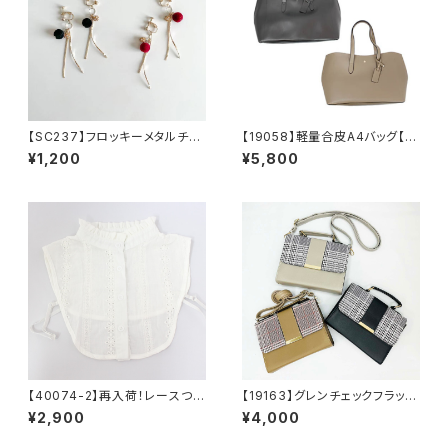
【SC237】フロッキーメタルチェ
【19058】軽量合皮A4バッグ【送
ーンウェーブイヤリング【送料無
料無料】PUバッグ トートバッ
¥1,200
¥5,800
料】フロッキー玉 秋冬イヤリン
グ 無地 シンプル 肩掛けバ
グ フロッキーイヤリング 秋
ッグ ビジネス 通勤 通学
冬アクセ アクセサリー ボル
デイリー ベージュ ブラック
ドーアクセ ブラック ゴールド
チェーン
【40074-2】再入荷！レースつけ
【19163】グレンチェックフラップ
襟（立ち襟）【送料無料】 カット
ショルダーバッグ【送料無料】チ
¥2,900
¥4,000
ワークレース 重ね着 トレン
ェック柄 合皮バッグ 合成皮
ド つけ衿 フリル シャツえ
革 スクエアバッグ 2WAY