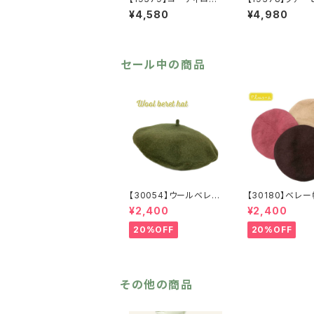
刺繍トートバッグ【送料
ートート【送料無
¥4,580
¥4,980
無料】秋冬バッグ 新作
冬バッグ 新作
セール中の商品
【30054】ウールベレー
【30180】ベレ
帽【送料無料】帽子 カ
料無料】フレンチ
¥2,400
¥2,400
ーキ グリーン 秋
シック 無地 
冬 フェルトベレー レ
ュ パープル ブ
20%OFF
20%OFF
トロ 無地 チョボ
ン シンプル 
シンプル
秋冬 ウール
バスクベレー
その他の商品