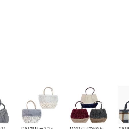
ービジュ
【19375】レースファー
【19374】ボア配色トー
【19