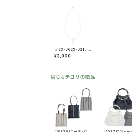
【n23-0623-02】ティ
アドロップチャーム付き
¥2,000
パールネックレス【送料
無料】 トレンド パー
ル チェーン 重ね付
け ２WAY マンテル
ネックレス フォーマ
同じカテゴリの商品
ル カジュアル ナチュ
ラル マットゴールド
【19379】コーディロイ
【19378】ファ