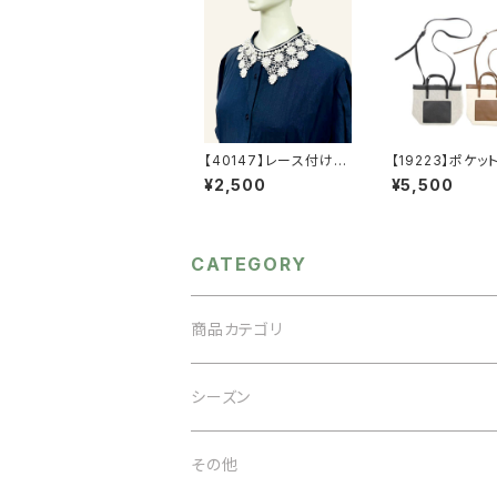
【40147】レース付け襟
【19223】ポケッ
【送料無料】ナチュラル
ョルダーバッグ【
¥2,500
¥5,500
系 ガーリー つけ
料】ハンドバッグ
襟 レース襟 襟ネッ
バッグ PUバッ
クレス 花柄
混生地 合成皮
ージュ ブラッ
CATEGORY
商品カテゴリ
アクセサリー
シーズン
ネックレス
バッグ
オケージョン
その他