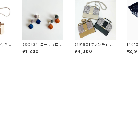
ト付きシ
【SC234】コーデュロイ
【19163】グレンチェック
【40
送料無
×アクリルイヤリング【送
フラップショルダーバッ
【送料
¥1,200
¥4,000
¥2,
 無地
料無料】イヤーアクセ
グ【送料無料】チェック
ビッグ
グ 綿
カラーイヤリング 秋冬
柄 合皮バッグ 合成
イズ 
革 ベ
アクセ アクセサリー
皮革 スクエアバッ
ワーク
ク
カラーパーツ
グ 2WAY ハンドバッ
着 つ
グ 肩掛け 斜め掛
ド つ
け クラッチバッグ シ
グカラ
ョルダーストラップ ク
ラシカル レトロ ブラ
ック グレー ブラウン