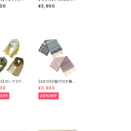
トート【送料無料】
バッグ【送料無料】キラキ
500
¥3,900
ッグ 新作
ラ グリッター
135】ガンクラブチ
【68126】袖穴付き幾何
ストール【送料無
学ジャガードストール
600
¥3,600
フラー 防寒 チ
【送料無料】袖付きスト
柄 千鳥柄 千
ール ジャガード織
OFF
20%OFF
子 マスタード
り リバーシブル 幾
ル カーキ リサ
何学柄 防寒 フリン
ルポリエステル
ジ 秋冬 羽織 ポン
 秋冬
チョ ひざ掛け リサイ
クルポリエステル マフ
ラー ショール