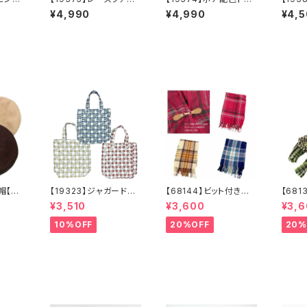
料】秋
バッグ【送料無料】秋冬
ト【送料無料】秋冬バッ
ファー
¥4,990
¥4,990
¥4,
バッグ 新作
グ 新作
秋冬バ
ー帽【送
【19323】ジャガード縦
【68144】ビット付きスト
【68
 ベー
型トート【送料無料】トレ
ール【送料無料】チェッ
ェック
¥3,510
¥3,600
¥3,
ベージ
ンド トートバッグ ジ
ク柄 大判ストール
料】マ
ラウ
ャガードバッグ ジャガ
チェックストール アイ
ェック
10%OFF
20%OFF
20%
ハット
ード生地 花柄 グレ
ボリー ベージュ レ
鳥格
ベレー
ーベージュ アイボリ
ッド ネイビー フリン
キャメ
ー ライトグレー シー
ジ マフラー ひざ掛
イク
ズンレス
け 防寒 秋冬 スト
羽織
ールクリップ クリップ
付き