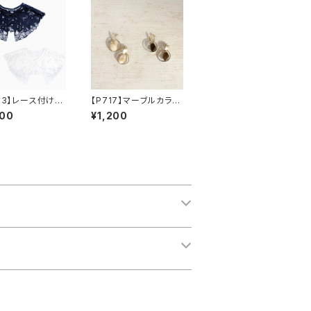
103】レース付け襟
【P717】マーブルカラー
無料】トレンド
×メタルリングピアス【送
900
¥1,200
つけ襟 フリーサ
料無料】秋カラー 秋ピ
レース襟 カット
アス 揺れる レト
レース 重ね
ロ カラーピアス ア
け襟 レイヤー
クセサリー アクリルカ
け衿 えり ビッ
ラー ゴールドメタル
ー オケージョン
秋冬アクセ