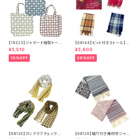
【19323】ジャガード縦型トート
【68144】ビット付きストール【送
【送料無料】トレンド トートバッ
料無料】チェック柄 大判ストー
¥3,510
¥3,600
グ ジャガードバッグ ジャガー
ル チェックストール アイボリ
ド生地 花柄 グレーベージ
ー ベージュ レッド ネイビ
10%OFF
20%OFF
ュ アイボリー ライトグレー
ー フリンジ マフラー ひざ
シーズンレス
掛け 防寒 秋冬 ストールク
リップ クリップ付き
【68135】ガンクラブチェックスト
【68126】袖穴付き幾何学ジャガ
ール【送料無料】マフラー 防
ードストール【送料無料】袖付き