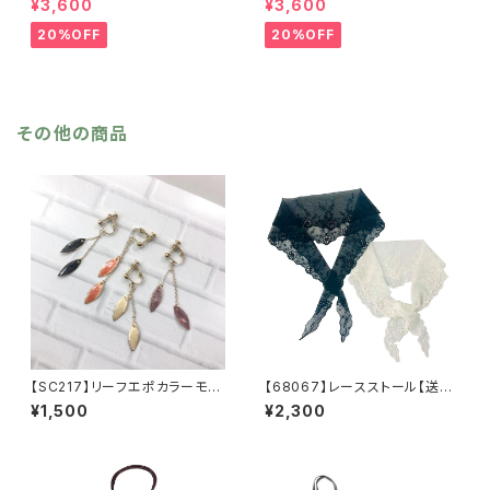
¥3,600
¥3,600
寒 チェック柄 千鳥柄 千鳥
ストール ジャガード織り リバ
格子 マスタード キャメル
ーシブル 幾何学柄 防寒 フ
20%OFF
20%OFF
カーキ リサイクルポリエステ
リンジ 秋冬 羽織 ポンチ
ル 羽織 秋冬
ョ ひざ掛け リサイクルポリ
エステル マフラー ショール
その他の商品
【SC217】リーフエポカラーモチ
【68067】レースストール【送料
ーフイヤリング【送料無料】
無料】三角ストール 羽織 つ
¥1,500
¥2,300
け襟 レイヤード スカーフ
レディース