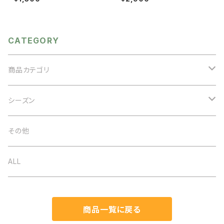
ド シルバー ヘアアクセ メ
リーサイズ レース襟 重ね
タルアクセ ヘアアレンジ 夏
着 つけ襟 レイヤード つけ
衿 えり ビッグカラー セーラ
ーカラー フラワーレース ブ
ラック ホワイト
CATEGORY
商品カテゴリ
アクセサリー
シーズン
ネックレス
バッグ
オケージョン
その他
イヤリング
ベルト
春夏
ALL
ブローチ
ストール
秋冬
商品一覧に戻る
ブレスレット
帽子
通年