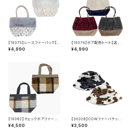
【19375】レースファーバッグ【送
【19374】ボア配色トート【送料
料無料】秋冬バッグ 新作
無料】秋冬バッグ 新作
¥4,990
¥4,990
【19382】チェックボアファート
【30328】COWファーバケッ
ート【送料無料】秋冬バッグ 新
ト 牛柄 ファー 暖かい 防
¥4,500
¥3,500
作
寒 冬帽子