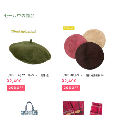
セール中の商品
【30054】ウールベレー帽【送料
【30180】ベレー帽【送料無料】
無料】帽子 カーキ グリー
フレンチ ベーシック 無地
¥2,400
¥2,400
ン 秋冬 フェルトベレー レト
ベージュ パープル ブラウ
ロ 無地 チョボ シンプル
ン シンプル ハット 秋冬
20%OFF
20%OFF
ウールベレー バスクベレー