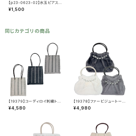
【p23-0623-02】水玉ピアス
【送料無料】水玉 丸 ラウン
¥1,500
ド サークル エポ ピアス
ピンク ブルー
同じカテゴリの商品
【19379】コーディロイ刺繍トー
【19378】ファービジュートート
トバッグ【送料無料】秋冬バッ
【送料無料】秋冬バッグ 新作
¥4,580
¥4,980
グ 新作