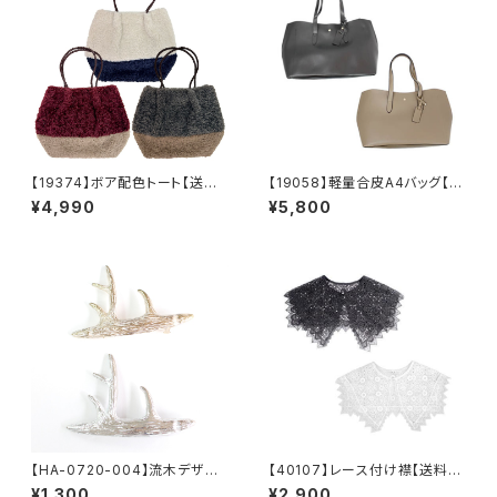
【19374】ボア配色トート【送料
【19058】軽量合皮A4バッグ【送
無料】秋冬バッグ 新作
料無料】PUバッグ トートバッ
¥4,990
¥5,800
グ 無地 シンプル 肩掛けバ
ッグ ビジネス 通勤 通学
デイリー ベージュ ブラック
【HA-0720-004】流木デザイ
【40107】レース付け襟【送料無
ンバレッタ【送料無料】ゴール
料】トレンド ビッグつけ襟 フ
¥1,300
¥2,900