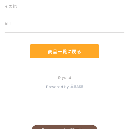
ネックレス
バッグ
オケージョン
その他
イヤリング
ベルト
春夏
ALL
ブローチ
ストール
秋冬
商品一覧に戻る
ブレスレット
帽子
通年
ヘアアクセ
マスク関連
© ysltd
Powered by
ピアス
手袋
リング（指輪）
付け襟
樹脂ポストイヤリング
財布