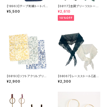
【18963】テープ刺繍トートバッ
【68117】杢調プリーツストール
グ【送料無料】刺繍バッグ ベト
【送料無料】レディース ショー
¥5,500
¥2,610
ナムバッグ エスニック ミニト
ル リサイクルポリエステル
ート ナチュラルバッグ ブル
紫外線対策 羽織り 春 夏
10%OFF
ー カーキ
秋 マフラー くすみカラー
ベージュ グリーン ネイビ
ー 母の日 ギフト
【68193】ソフトアクリルプリント
【68067】レースストール【送料
刺繍ストール【送料無料】リーフ
無料】三角ストール 羽織 つ
¥2,900
¥2,300
プリント 葉っぱ柄 リーフ
け襟 レイヤード スカーフ
柄 UV対策 冷房対策 花
レディース
柄 プリント柄 リーフ ナチュ
ラル 大人 かわいい stole