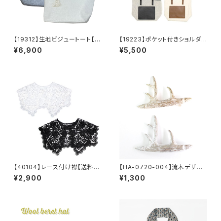
【19312】生地ビジュートート【送
【19223】ポケット付きショルダ
料無料】秋冬バッグ 新作
ーバッグ【送料無料】ハンドバッ
¥6,900
¥5,500
グ 無地バッグ PUバッグ 綿
混生地 合成皮革 ベージュ
ブラック
【40104】レース付け襟【送料無
【HA-0720-004】流木デザイ
料】トレンド ビッグつけ襟 フ
ンバレッタ【送料無料】ゴール
¥2,900
¥1,300
リーサイズ レース襟 カットワ
ド シルバー ヘアアクセ メ
ークレース 重ね着 つけ襟
タルアクセ ヘアアレンジ 夏
レイヤード つけ衿 えり ビ
ッグカラー セーラーカラー オ
ケージョン