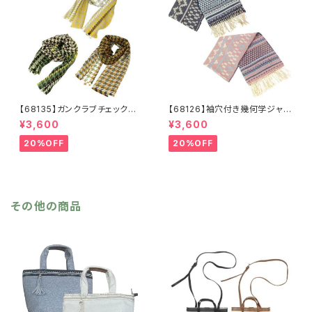
【68135】ガンクラブチェックスト
【68126】袖穴付き幾何学ジャガ
ール【送料無料】マフラー 防
ードストール【送料無料】袖付き
¥3,600
¥3,600
寒 チェック柄 千鳥柄 千鳥
ストール ジャガード織り リバ
格子 マスタード キャメル
ーシブル 幾何学柄 防寒 フ
20%OFF
20%OFF
カーキ リサイクルポリエステ
リンジ 秋冬 羽織 ポンチ
ル 羽織 秋冬
ョ ひざ掛け リサイクルポリ
エステル マフラー ショール
その他の商品