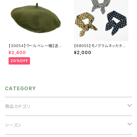
【30054】ウールベレー帽【送料
【68055】モノグラムネッカチー
無料】帽子 カーキ グリー
フ【送料無料】花柄 スカーフ
¥2,400
¥2,000
ン 秋冬 フェルトベレー レト
ネックウェア プリントスカー
ロ 無地 チョボ シンプル
フ ブレスレット アレンジ フ
20%OFF
ラワー ブラック ホワイト ブ
ラウン
CATEGORY
商品カテゴリ
アクセサリー
シーズン