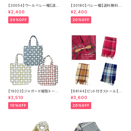
【30054】ウールベレー帽【送料
【30180】ベレー帽【送料無料】
無料】帽子 カーキ グリー
フレンチ ベーシック 無地
¥2,400
¥2,400
ン 秋冬 フェルトベレー レト
ベージュ パープル ブラウ
ロ 無地 チョボ シンプル
ン シンプル ハット 秋冬
20%OFF
20%OFF
ウールベレー バスクベレー
【19323】ジャガード縦型トート
【68144】ビット付きストール【送
【送料無料】トレンド トートバッ
料無料】チェック柄 大判ストー
¥3,510
¥3,600
グ ジャガードバッグ ジャガー
ル チェックストール アイボリ
ド生地 花柄 グレーベージ
ー ベージュ レッド ネイビ
10%OFF
20%OFF
ュ アイボリー ライトグレー
ー フリンジ マフラー ひざ
シーズンレス
掛け 防寒 秋冬 ストールク
リップ クリップ付き