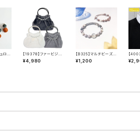
デュロイ
【19378】ファービジュ
【B325】マルチビーズブ
【400
ング【送
ートート【送料無料】秋
レスレット【送料無料】
襟付け
¥4,980
¥1,200
¥2,
アクセ
冬バッグ 新作
ラウス
グ 秋冬
け襟 
サリー
デ ス
ンプル