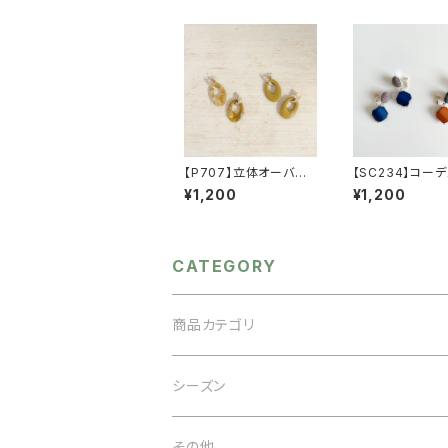
【P707】立体オーバル
【SC234】コー
カラーピアス【送料無
×アクリルイヤリ
¥1,200
¥1,200
料】オーバルモチーフ
料無料】イヤー
オーバルピアス ぷっく
カラーイヤリン
り 秋カラー マスター
アクセ アクセ
ド ベージュ ゴール
カラーパーツ
ドメタル マーブル柄
CATEGORY
アクセサリー 秋冬ア
クセ
商品カテゴリ
アクセサリー
シーズン
ネックレス
バッグ
オケージョン
その他