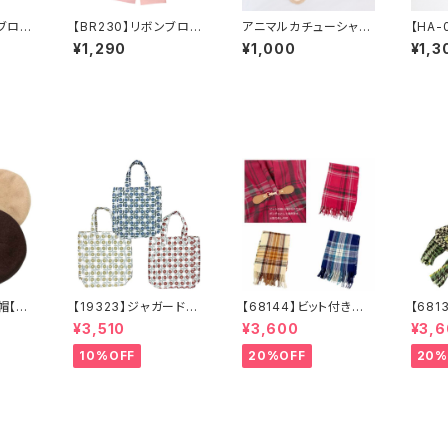
ンブロー
【BR230】リボンブロー
アニマルカチューシャ
【HA-
も）【送
チ（ヘアアクセにも）【送
【送料無料】イベント
クリア
¥1,290
¥1,000
¥1,3
ンジー
料無料】オーガンジー
ハロウィン クリスマ
三角の
チ ハ
リボン ブローチ ハ
ス パーティー 誕生
【送料
ブラッ
ート ビジュー ブラッ
日などなど
フェミ
ク ピンク クラシカ
 ガーリ
ル フェミニン ゴスロ
 レディ
リ ガーリー ヘアア
クセ リボンアクセ レ
ディース
ー帽【送
【19323】ジャガード縦
【68144】ビット付きスト
【68
 ベー
型トート【送料無料】トレ
ール【送料無料】チェッ
ェック
¥3,510
¥3,600
¥3,
ベージ
ンド トートバッグ ジ
ク柄 大判ストール
料】マ
ラウ
ャガードバッグ ジャガ
チェックストール アイ
ェック
10%OFF
20%OFF
20%
ハット
ード生地 花柄 グレ
ボリー ベージュ レ
鳥格
ベレー
ーベージュ アイボリ
ッド ネイビー フリン
キャメ
ー ライトグレー シー
ジ マフラー ひざ掛
イク
ズンレス
け 防寒 秋冬 スト
羽織
ールクリップ クリップ
付き