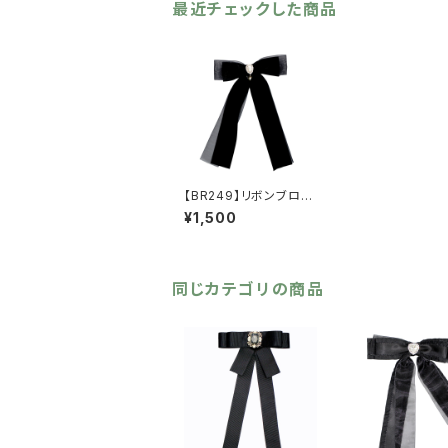
最近チェックした商品
【BR249】リボンブロー
チ（ヘアアクセにも）【送
¥1,500
料無料】オーガンジー
リボン ブローチ ビ
ジュー パール ブラッ
ク クラシカル フェミ
ニン ゴスロリ ガーリ
同じカテゴリの商品
ー ヘアアクセ レディ
ース