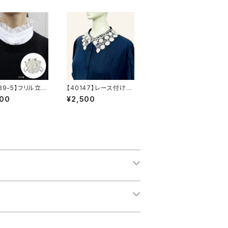
39-5】フリル立ち
【40147】レース付け襟
襟【送料無料】ブ
【送料無料】ナチュラル
900
¥2,500
襟 シャツ襟 つ
系 ガーリー つけ
フリル 襟コー
襟 レース襟 襟ネッ
タンドカラー シ
クレス 花柄
 かわいい 白