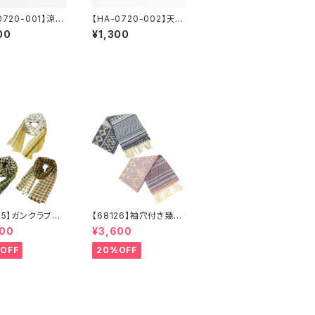
0720-001】涼感
【HA-0720-002】天然
デザイン！四角と
石風カラフルバレッタ
00
¥1,300
ヘアゴムセット
【送料無料】ヘアアク
無料】
セ アクセサリー ヘ
アアレンジ 夏
135】ガンクラブチ
【68126】袖穴付き幾何
ストール【送料無
学ジャガードストール
600
¥3,600
フラー 防寒 チ
【送料無料】袖付きスト
柄 千鳥柄 千
ール ジャガード織
OFF
20%OFF
子 マスタード
り リバーシブル 幾
ル カーキ リサ
何学柄 防寒 フリン
ルポリエステル
ジ 秋冬 羽織 ポン
 秋冬
チョ ひざ掛け リサイ
クルポリエステル マフ
ラー ショール