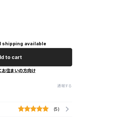
l shipping available
d to cart
にお住まいの方向け
通報する
(5)