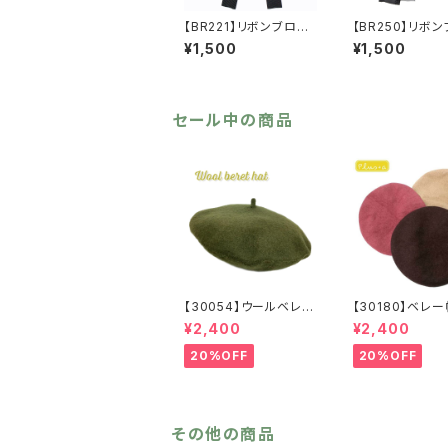
【BR221】リボンブロー
【BR250】リボ
チ（ヘアアクセにも）【送
チ（ヘアアクセに
¥1,500
¥1,500
料無料】リボン ブロー
料無料】オーガ
チ カメオ レース
リボン ブロー
ブラック クラシカル
ート ビジュー 
フェミニン ゴスロリ
ク クラシカル 
ガーリー ヘアアク
ニン ゴスロリ
セール中の商品
セ レディース
ー ヘアアクセ
ース
【30054】ウールベレー
【30180】ベレ
帽【送料無料】帽子 カ
料無料】フレンチ
¥2,400
¥2,400
ーキ グリーン 秋
シック 無地 
冬 フェルトベレー レ
ュ パープル ブ
20%OFF
20%OFF
トロ 無地 チョボ
ン シンプル 
シンプル
秋冬 ウール
バスクベレー
その他の商品